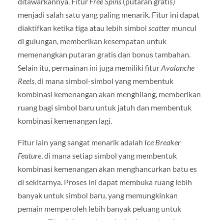
ditawarkannya. Fitur
Free Spins
(putaran gratis)
menjadi salah satu yang paling menarik. Fitur ini dapat
diaktifkan ketika tiga atau lebih simbol
scatter
muncul
di gulungan, memberikan kesempatan untuk
memenangkan putaran gratis dan bonus tambahan.
Selain itu, permainan ini juga memiliki fitur
Avalanche
Reels
, di mana simbol-simbol yang membentuk
kombinasi kemenangan akan menghilang, memberikan
ruang bagi simbol baru untuk jatuh dan membentuk
kombinasi kemenangan lagi.
Fitur lain yang sangat menarik adalah
Ice Breaker
Feature
, di mana setiap simbol yang membentuk
kombinasi kemenangan akan menghancurkan batu es
di sekitarnya. Proses ini dapat membuka ruang lebih
banyak untuk simbol baru, yang memungkinkan
pemain memperoleh lebih banyak peluang untuk