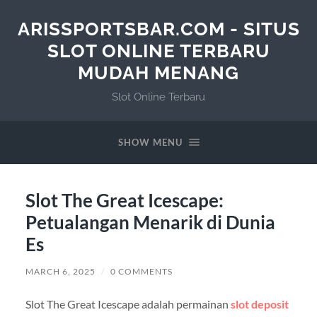
ARISSPORTSBAR.COM - SITUS
SLOT ONLINE TERBARU
MUDAH MENANG
Slot Online Terbaru
SHOW MENU
Slot The Great Icescape:
Petualangan Menarik di Dunia
Es
MARCH 6, 2025
/
0 COMMENTS
Slot The Great Icescape adalah permainan
slot deposit