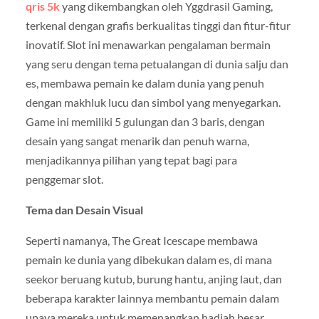
qris 5k
yang dikembangkan oleh Yggdrasil Gaming,
terkenal dengan grafis berkualitas tinggi dan fitur-fitur
inovatif. Slot ini menawarkan pengalaman bermain
yang seru dengan tema petualangan di dunia salju dan
es, membawa pemain ke dalam dunia yang penuh
dengan makhluk lucu dan simbol yang menyegarkan.
Game ini memiliki 5 gulungan dan 3 baris, dengan
desain yang sangat menarik dan penuh warna,
menjadikannya pilihan yang tepat bagi para
penggemar slot.
Tema dan Desain Visual
Seperti namanya, The Great Icescape membawa
pemain ke dunia yang dibekukan dalam es, di mana
seekor beruang kutub, burung hantu, anjing laut, dan
beberapa karakter lainnya membantu pemain dalam
upaya mereka untuk memenangkan hadiah besar.