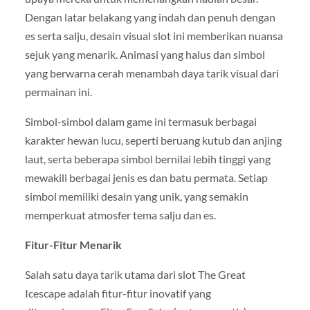
Dengan latar belakang yang indah dan penuh dengan
es serta salju, desain visual slot ini memberikan nuansa
sejuk yang menarik. Animasi yang halus dan simbol
yang berwarna cerah menambah daya tarik visual dari
permainan ini.
Simbol-simbol dalam game ini termasuk berbagai
karakter hewan lucu, seperti beruang kutub dan anjing
laut, serta beberapa simbol bernilai lebih tinggi yang
mewakili berbagai jenis es dan batu permata. Setiap
simbol memiliki desain yang unik, yang semakin
memperkuat atmosfer tema salju dan es.
Fitur-Fitur Menarik
Salah satu daya tarik utama dari slot The Great
Icescape adalah fitur-fitur inovatif yang