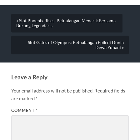
« Slot Phoenix Rises: Petualangan Menarik Bersama
Burung Legendaris
Slot Gates of Olympus: Petualangan Epik di Dunia
Dewa Yunani »
Leave a Reply
Your email address will not be published.
Required fields
are marked
*
COMMENT
*