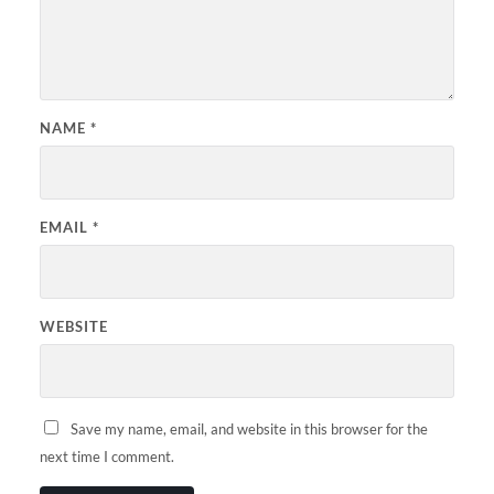
NAME
*
EMAIL
*
WEBSITE
Save my name, email, and website in this browser for the
next time I comment.