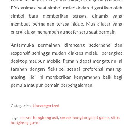
Efek animasi saat simbol meledak dan digantikan oleh
simbol baru memberikan sensasi dinamis yang
membuat permainan terasa hidup. Musik latar yang
energik juga menambah atmosfer seru saat bermain.
Antarmuka permainan dirancang sederhana dan
responsif, sehingga mudah diakses melalui perangkat
desktop maupun mobile. Pemain dapat mengatur nilai
taruhan dengan fleksibel sesuai preferensi masing-
masing. Hal ini memberikan kenyamanan baik bagi
pemula maupun pemain berpengalaman.
Categories:
Uncategorized
Tags:
server hongkong asli
,
server hongkong slot gacor
,
situs
hongkong gacor