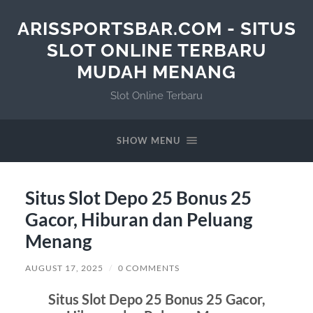
ARISSPORTSBAR.COM - SITUS
SLOT ONLINE TERBARU
MUDAH MENANG
Slot Online Terbaru
SHOW MENU
Situs Slot Depo 25 Bonus 25
Gacor, Hiburan dan Peluang
Menang
AUGUST 17, 2025
/
0 COMMENTS
Situs Slot Depo 25 Bonus 25 Gacor,