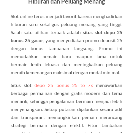
Hiburan dan Peluang Menang
Slot online terus menjadi favorit karena menghadirkan
hiburan seru sekaligus peluang menang yang tinggi.
Salah satu pilihan terbaik adalah
situs slot depo 25
bonus 25 gacor
, yang menyediakan promo deposit 25
dengan bonus tambahan langsung. Promo ini
memudahkan pemain baru maupun lama untuk
bermain lebih leluasa dan meningkatkan peluang
meraih kemenangan maksimal dengan modal minimal.
Situs slot
depo 25 bonus 25 to 7x
menawarkan
berbagai permainan dengan grafis modern dan tema
menarik, sehingga pengalaman bermain menjadi lebih
menyenangkan. Setiap putaran dijalankan secara adil
dan transparan, memungkinkan pemain merancang
strategi bermain dengan efektif. Fitur tambahan