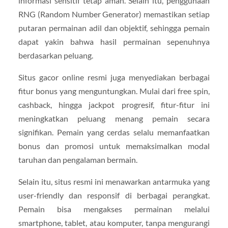
informasi sensitif tetap aman. Selain itu, penggunaan
RNG (Random Number Generator) memastikan setiap
putaran permainan adil dan objektif, sehingga pemain
dapat yakin bahwa hasil permainan sepenuhnya
berdasarkan peluang.
Situs gacor online resmi juga menyediakan berbagai
fitur bonus yang menguntungkan. Mulai dari free spin,
cashback, hingga jackpot progresif, fitur-fitur ini
meningkatkan peluang menang pemain secara
signifikan. Pemain yang cerdas selalu memanfaatkan
bonus dan promosi untuk memaksimalkan modal
taruhan dan pengalaman bermain.
Selain itu, situs resmi ini menawarkan antarmuka yang
user-friendly dan responsif di berbagai perangkat.
Pemain bisa mengakses permainan melalui
smartphone, tablet, atau komputer, tanpa mengurangi