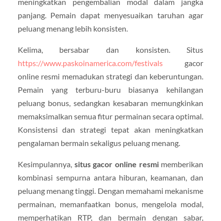
meningkatkan pengembalian modal dalam jangka
panjang. Pemain dapat menyesuaikan taruhan agar
peluang menang lebih konsisten.
Kelima, bersabar dan konsisten. Situs
https://www.paskoinamerica.com/festivals
gacor
online resmi memadukan strategi dan keberuntungan.
Pemain yang terburu-buru biasanya kehilangan
peluang bonus, sedangkan kesabaran memungkinkan
memaksimalkan semua fitur permainan secara optimal.
Konsistensi dan strategi tepat akan meningkatkan
pengalaman bermain sekaligus peluang menang.
Kesimpulannya,
situs gacor online resmi
memberikan
kombinasi sempurna antara hiburan, keamanan, dan
peluang menang tinggi. Dengan memahami mekanisme
permainan, memanfaatkan bonus, mengelola modal,
memperhatikan RTP, dan bermain dengan sabar,