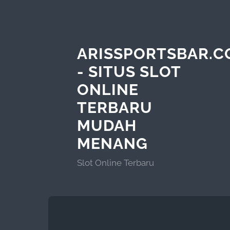
ARISSPORTSBAR.C
- SITUS SLOT
ONLINE
TERBARU
MUDAH
MENANG
Slot Online Terbaru