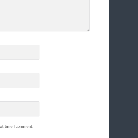
ext time I comment.