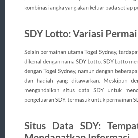
kombinasi angka yang akan keluar pada setiap 
SDY Lotto: Variasi Perma
Selain permainan utama Togel Sydney, terdapat
dikenal dengan nama SDY Lotto. SDY Lotto mem
dengan Togel Sydney, namun dengan beberap
dan hadiah yang ditawarkan. Meskipun de
mengandalkan situs data SDY untuk menda
pengeluaran SDY, termasuk untuk permainan SD
Situs Data SDY: Tempa
Mendapatkan Informasi