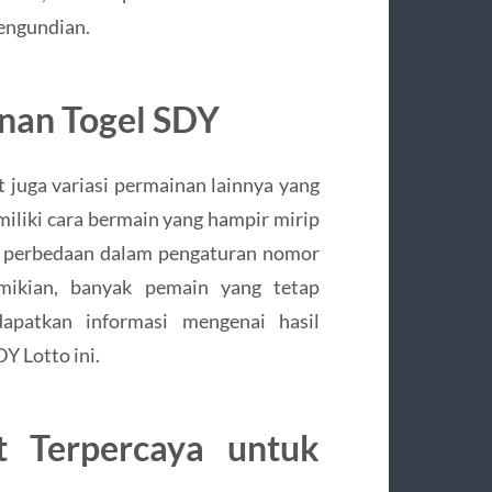
pengundian.
inan Togel SDY
 juga variasi permainan lainnya yang
iliki cara bermain yang hampir mirip
a perbedaan dalam pengaturan nomor
mikian, banyak pemain yang tetap
patkan informasi mengenai hasil
Y Lotto ini.
t Terpercaya untuk