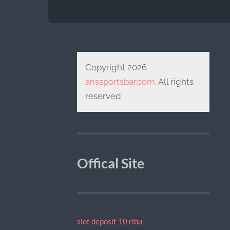
Copyright 2026
arissportsbar.com
. All rights
reserved
Offical Site
slot deposit 10 ribu