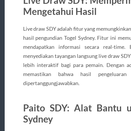
Live Draw SDY: Memper
Mengetahui Hasil
Live draw SDY adalah fitur yang memungkinka
hasil pengundian Togel Sydney. Fitur ini me
mendapatkan informasi secara real-time.
menyediakan tayangan langsung live draw SD
lebih interaktif bagi para pemain. Dengan 
memastikan bahwa hasil pengeluar
dipertanggungjawabkan.
Paito SDY: Alat Bantu u
Sydney