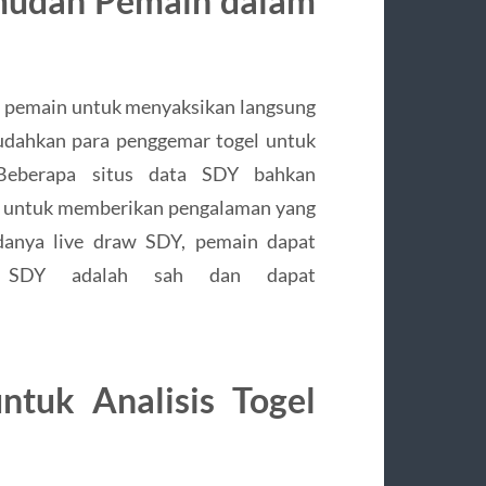
mudah Pemain dalam
n pemain untuk menyaksikan langsung
mudahkan para penggemar togel untuk
 Beberapa situs data SDY bahkan
Y untuk memberikan pengalaman yang
adanya live draw SDY, pemain dapat
an SDY adalah sah dan dapat
ntuk Analisis Togel