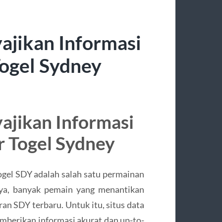
ajikan Informasi
Togel Sydney
ajikan Informasi
r Togel Sydney
ogel SDY adalah salah satu permainan
inya, banyak pemain yang menantikan
an SDY terbaru. Untuk itu, situs data
mberikan informasi akurat dan up-to-