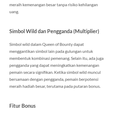
meraih kemenangan besar tanpa risiko kehilangan
uang.
Simbol Wild dan Pengganda (Multiplier)
Simbol wild dalam Queen of Bounty dapat
menggantikan simbol lain pada gulungan untuk
membentuk kombinasi pemenang. Selain itu, ada juga
pengganda yang dapat meningkatkan kemenangan
pemain secara signifikan. Ketika simbol wild muncul
bersamaan dengan pengganda, pemain berpotensi
meraih hadiah besar, terutama pada putaran bonus.
Fitur Bonus