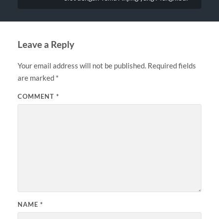
Leave a Reply
Your email address will not be published.
Required fields
are marked
*
COMMENT
*
NAME
*