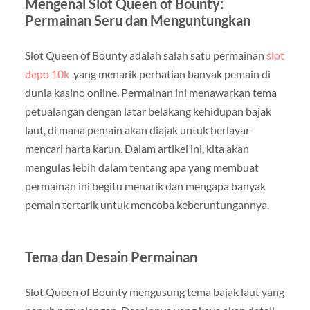
Mengenal Slot Queen of Bounty:
Permainan Seru dan Menguntungkan
Slot Queen of Bounty adalah salah satu permainan
slot
depo 10k
yang menarik perhatian banyak pemain di
dunia kasino online. Permainan ini menawarkan tema
petualangan dengan latar belakang kehidupan bajak
laut, di mana pemain akan diajak untuk berlayar
mencari harta karun. Dalam artikel ini, kita akan
mengulas lebih dalam tentang apa yang membuat
permainan ini begitu menarik dan mengapa banyak
pemain tertarik untuk mencoba keberuntungannya.
Tema dan Desain Permainan
Slot Queen of Bounty mengusung tema bajak laut yang