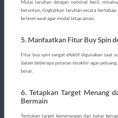
Mulai taruhan dengan nominal kecil, misal
beruntun, tingkatkan taruhan secara bertahap.
ke level awal agar modal tetap aman.
5. Manfaatkan Fitur Buy Spin d
Fitur buy spin sangat efektif digunakan saat 
dalam beberapa putaran terakhir agar peluang
besar.
6. Tetapkan Target Menang d
Bermain
Tentukan target kemenangan dan batas kerugi