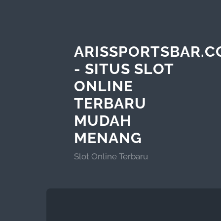
ARISSPORTSBAR.C
- SITUS SLOT
ONLINE
TERBARU
MUDAH
MENANG
Slot Online Terbaru