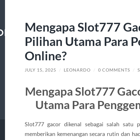
Mengapa Slot777 Ga
OM
Pilihan Utama Para 
Online?
JULY 15, 2025
/
LEONARDO
/
0 COMMENTS
/
Mengapa Slot777 Gaco
Utama Para Penggem
Slot777 gacor dikenal sebagai salah satu
memberikan kemenangan secara rutin dan hadi