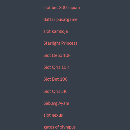
slot bet 200 rupiah
daftar pusatgame
slot kamboja
Starlight Princess
Slot Depo 10k
Slot Qris 10K
Slot Bet 100
Slot Qris 5K
Sabung Ayam
slot nexus
gates of olympus