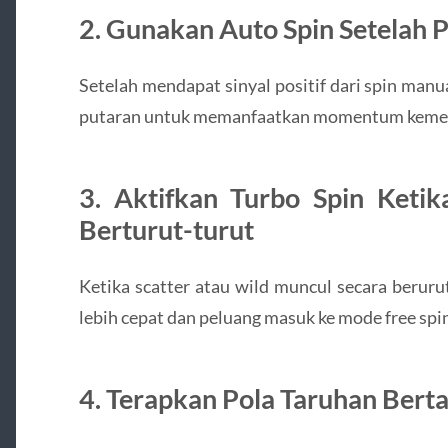
2. Gunakan Auto Spin Setelah P
Setelah mendapat sinyal positif dari spin manu
putaran untuk memanfaatkan momentum keme
3. Aktifkan Turbo Spin Keti
Berturut-turut
Ketika scatter atau wild muncul secara beruru
lebih cepat dan peluang masuk ke mode free spi
4. Terapkan Pola Taruhan Bert