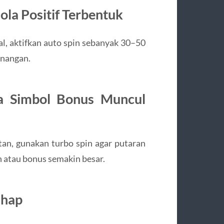
ola Positif Terbentuk
al, aktifkan auto spin sebanyak 30–50
nangan.
ka Simbol Bonus Muncul
tan, gunakan turbo spin agar putaran
n atau bonus semakin besar.
ahap