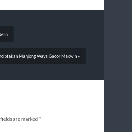
dern
enciptakan Mahjong Ways Gacor Maxwin »
fields are marked
*