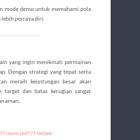
kan mode demo untuk memahami pola
lebih percaya diri.
main yang ingin menikmati permainan
ap. Dengan strategi yang tepat serta
tan meraih keuntungan besar akan
n target dan batas kerugian sangat
an aman.
777 resmi
,
slot777 terbaik