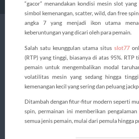
“gacor” menandakan kondisi mesin slot yang
simbol kemenangan, scatter, wild, dan free spi
angka 7 yang menjadi ikon utama menamb
keberuntungan yang dicari oleh para pemain.
Salah satu keunggulan utama situs
slot77
onl
(RTP) yang tinggi, biasanya di atas 95%. RTP 
pemain untuk mengembalikan modal taruhan 
volatilitas mesin yang sedang hingga ting
kemenangan kecil yang sering dan peluang jack
Ditambah dengan fitur-fitur modern seperti mult
spin, permainan ini memberikan pengalaman
semua jenis pemain, mulai dari pemula hingga p