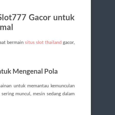
 Slot777 Gacor untuk
imal
aat bermain
situs slot thailand
gacor,
ntuk Mengenal Pola
mainan untuk memantau kemunculan
ni sering muncul, mesin sedang dalam