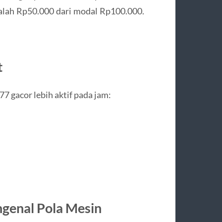
alah Rp50.000 dari modal Rp100.000.
t
 gacor lebih aktif pada jam:
genal Pola Mesin