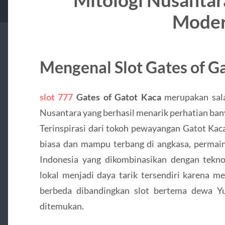
Mode
Mengenal Slot Gates of G
slot 777
Gates of Gatot Kaca
merupakan sala
Nusantara yang berhasil menarik perhatian ban
Terinspirasi dari tokoh pewayangan Gatot Kaca
biasa dan mampu terbang di angkasa, permai
Indonesia yang dikombinasikan dengan tekno
lokal menjadi daya tarik tersendiri karena 
berbeda dibandingkan slot bertema dewa Y
ditemukan.