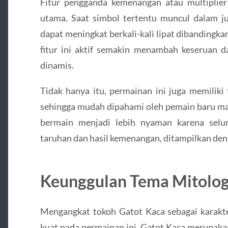
Fitur pengganda kemenangan atau multiplier 
utama. Saat simbol tertentu muncul dalam ju
dapat meningkat berkali-kali lipat dibandingka
fitur ini aktif semakin menambah keseruan 
dinamis.
Tidak hanya itu, permainan ini juga memilik
sehingga mudah dipahami oleh pemain baru m
bermain menjadi lebih nyaman karena seluru
taruhan dan hasil kemenangan, ditampilkan deng
Keunggulan Tema Mitolog
Mengangkat tokoh Gatot Kaca sebagai karakt
kuat pada permainan ini. Gatot Kaca merupakan