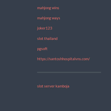
mahjong wins
mahjong ways
joker123
slot thailand
pgsoft
https://santoshhospitalvns.com/
slot server kamboja