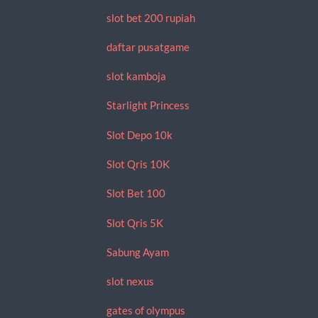
slot bet 200 rupiah
daftar pusatgame
slot kamboja
Starlight Princess
Slot Depo 10k
Slot Qris 10K
Slot Bet 100
Slot Qris 5K
Sabung Ayam
slot nexus
gates of olympus