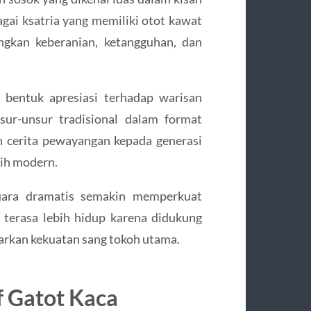
ai ksatria yang memiliki otot kawat
ngkan keberanian, ketangguhan, dan
 bentuk apresiasi terhadap warisan
ur-unsur tradisional dalam format
 cerita pewayangan kepada generasi
bih modern.
uara dramatis semakin memperkuat
 terasa lebih hidup karena didukung
arkan kekuatan sang tokoh utama.
f Gatot Kaca