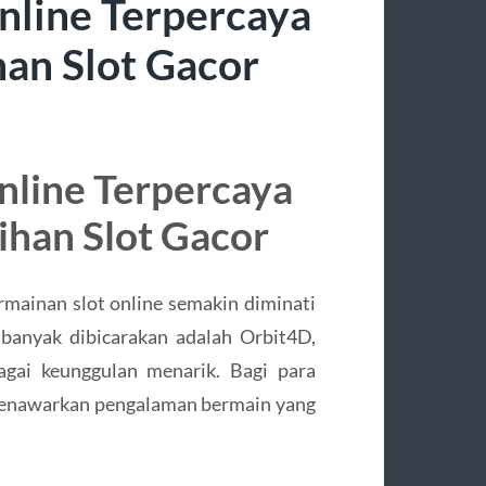
Online Terpercaya
an Slot Gacor
Online Terpercaya
ihan Slot Gacor
rmainan slot online semakin diminati
 banyak dibicarakan adalah Orbit4D,
agai keunggulan menarik. Bagi para
 menawarkan pengalaman bermain yang