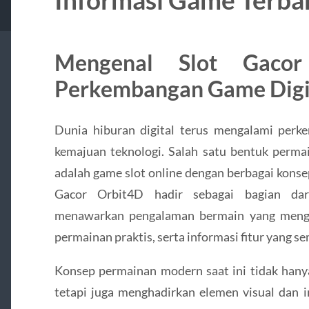
Mengenal Slot Gacor
Perkembangan Game Digi
Dunia hiburan digital terus mengalami perk
kemajuan teknologi. Salah satu bentuk perma
adalah game slot online dengan berbagai kons
Gacor Orbit4D hadir sebagai bagian dar
menawarkan pengalaman bermain yang mengu
permainan praktis, serta informasi fitur yang s
Konsep permainan modern saat ini tidak hany
tetapi juga menghadirkan elemen visual dan 