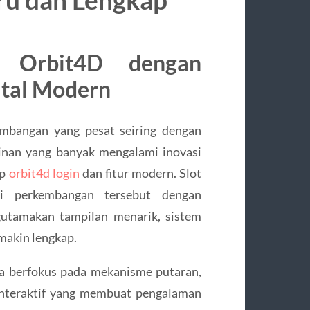
 Orbit4D dengan
tal Modern
embangan yang pesat seiring dengan
inan yang banyak mengalami inovasi
ep
orbit4d login
dan fitur modern. Slot
i perkembangan tersebut dengan
tamakan tampilan menarik, sistem
emakin lengkap.
a berfokus pada mekanisme putaran,
interaktif yang membuat pengalaman