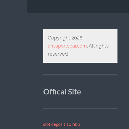
Copyright 2026
arissportsbar.com
. All rights
reserved
Offical Site
slot deposit 10 ribu