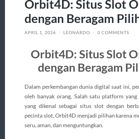
Orbit4D: Situs Slot 
dengan Beragam Pilih
APRIL 1, 2026
/
LEONARDO
/
0 COMMENTS
Orbit4D: Situs Slot 
dengan Beragam Pil
Dalam perkembangan dunia digital saat ini, pe
oleh banyak orang. Salah satu platform yang
yang dikenal sebagai situs slot dengan berb
pecinta slot, Orbit4D menjadi pilihan karena
seru, aman, dan menguntungkan.