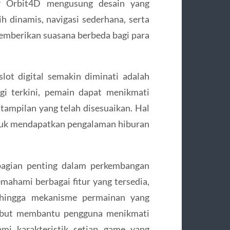
or Orbit4D mengusung desain yang
ih dinamis, navigasi sederhana, serta
emberikan suasana berbeda bagi para
ot digital semakin diminati adalah
i terkini, pemain dapat menikmati
tampilan yang telah disesuaikan. Hal
ntuk mendapatkan pengalaman hiburan
bagian penting dalam perkembangan
ahami berbagai fitur yang tersedia,
, hingga mekanisme permainan yang
sebut membantu pengguna menikmati
mi karakteristik setiap game yang