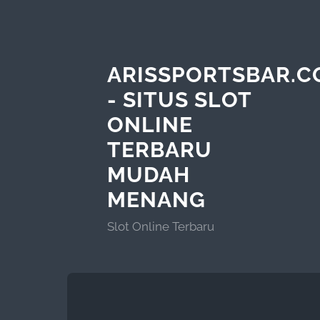
ARISSPORTSBAR.C
- SITUS SLOT
ONLINE
TERBARU
MUDAH
MENANG
Slot Online Terbaru