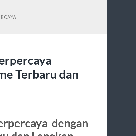
ERCAYA
Terpercaya
me Terbaru dan
erpercaya dengan
ru dan Lengkap