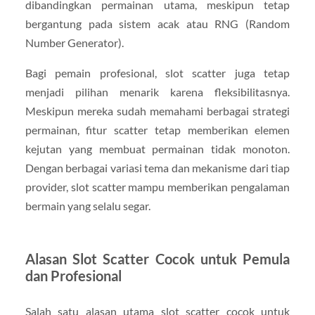
dibandingkan permainan utama, meskipun tetap
bergantung pada sistem acak atau RNG (Random
Number Generator).
Bagi pemain profesional, slot scatter juga tetap
menjadi pilihan menarik karena fleksibilitasnya.
Meskipun mereka sudah memahami berbagai strategi
permainan, fitur scatter tetap memberikan elemen
kejutan yang membuat permainan tidak monoton.
Dengan berbagai variasi tema dan mekanisme dari tiap
provider, slot scatter mampu memberikan pengalaman
bermain yang selalu segar.
Alasan Slot Scatter Cocok untuk Pemula
dan Profesional
Salah satu alasan utama slot scatter cocok untuk