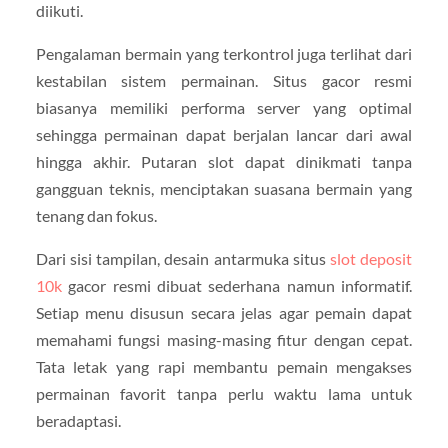
diikuti.
Pengalaman bermain yang terkontrol juga terlihat dari
kestabilan sistem permainan. Situs gacor resmi
biasanya memiliki performa server yang optimal
sehingga permainan dapat berjalan lancar dari awal
hingga akhir. Putaran slot dapat dinikmati tanpa
gangguan teknis, menciptakan suasana bermain yang
tenang dan fokus.
Dari sisi tampilan, desain antarmuka situs
slot deposit
10k
gacor resmi dibuat sederhana namun informatif.
Setiap menu disusun secara jelas agar pemain dapat
memahami fungsi masing-masing fitur dengan cepat.
Tata letak yang rapi membantu pemain mengakses
permainan favorit tanpa perlu waktu lama untuk
beradaptasi.