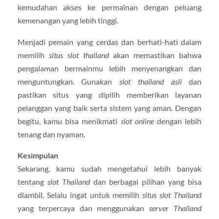
kemudahan akses ke permainan dengan peluang
kemenangan yang lebih tinggi.
Menjadi pemain yang cerdas dan berhati-hati dalam
memilih
situs slot thailand
akan memastikan bahwa
pengalaman bermainmu lebih menyenangkan dan
menguntungkan. Gunakan
slot thailand asli
dan
pastikan situs yang dipilih memberikan layanan
pelanggan yang baik serta sistem yang aman. Dengan
begitu, kamu bisa menikmati
slot online
dengan lebih
tenang dan nyaman.
Kesimpulan
Sekarang, kamu sudah mengetahui lebih banyak
tentang
slot Thailand
dan berbagai pilihan yang bisa
diambil. Selalu ingat untuk memilih
situs slot Thailand
yang terpercaya dan menggunakan
server Thailand