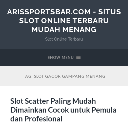
ARISSPORTSBAR.COM - SITUS
SLOT ONLINE TERBARU
MUDAH MENANG
Slot Online Terbaru
SHOW MENU
TAG:
SLOT GACOR GAMPANG MENANG
Slot Scatter Paling Mudah
Dimainkan Cocok untuk Pemula
dan Profesional