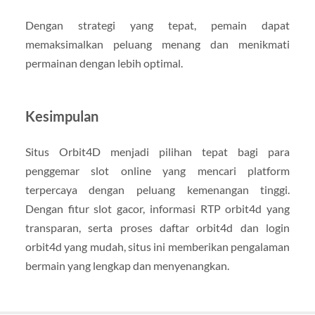
Dengan strategi yang tepat, pemain dapat
memaksimalkan peluang menang dan menikmati
permainan dengan lebih optimal.
Kesimpulan
Situs Orbit4D menjadi pilihan tepat bagi para
penggemar slot online yang mencari platform
terpercaya dengan peluang kemenangan tinggi.
Dengan fitur slot gacor, informasi RTP orbit4d yang
transparan, serta proses daftar orbit4d dan login
orbit4d yang mudah, situs ini memberikan pengalaman
bermain yang lengkap dan menyenangkan.