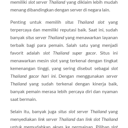
memiliki
slot server Thailand
yang diklaim lebih mudah
menang dibandingkan dengan server di negara lain.
Penting untuk memilih
situs Thailand slot
yang
terpercaya dan memiliki reputasi baik. Saat ini, sudah
banyak
situs server Thailand
yang menawarkan layanan
terbaik bagi para pemain. Salah satu yang menjadi
favorit adalah
slot Thailand super gacor
. Situs ini
menawarkan mesin slot yang terkenal dengan tingkat
kemenangan tinggi, yang sering disebut sebagai
slot
Thailand gacor hari ini
. Dengan menggunakan
server
Thailand
yang sudah terkenal dengan kinerja baik,
banyak pemain merasa lebih percaya diri dan nyaman
saat bermain.
Selain itu, banyak juga
situs slot server Thailand
yang
menyediakan
link server Thailand
dan
link slot Thailand
untuk memudahkan akses ke permainan. Pilihan
slot