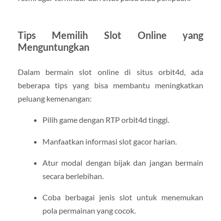
Tips Memilih Slot Online yang
Menguntungkan
Dalam bermain slot online di situs orbit4d, ada
beberapa tips yang bisa membantu meningkatkan
peluang kemenangan:
Pilih game dengan RTP orbit4d tinggi.
Manfaatkan informasi slot gacor harian.
Atur modal dengan bijak dan jangan bermain
secara berlebihan.
Coba berbagai jenis slot untuk menemukan
pola permainan yang cocok.