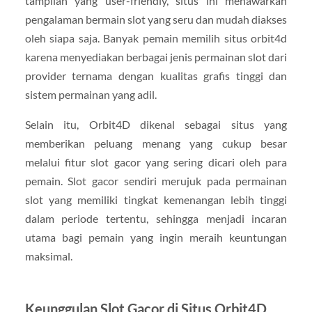
tampilan yang user-friendly, situs ini menawarkan
pengalaman bermain slot yang seru dan mudah diakses
oleh siapa saja. Banyak pemain memilih situs orbit4d
karena menyediakan berbagai jenis permainan slot dari
provider ternama dengan kualitas grafis tinggi dan
sistem permainan yang adil.
Selain itu, Orbit4D dikenal sebagai situs yang
memberikan peluang menang yang cukup besar
melalui fitur slot gacor yang sering dicari oleh para
pemain. Slot gacor sendiri merujuk pada permainan
slot yang memiliki tingkat kemenangan lebih tinggi
dalam periode tertentu, sehingga menjadi incaran
utama bagi pemain yang ingin meraih keuntungan
maksimal.
Keunggulan Slot Gacor di Situs Orbit4D