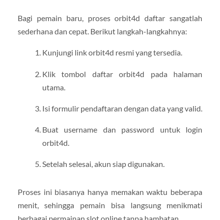
Bagi pemain baru, proses orbit4d daftar sangatlah
sederhana dan cepat. Berikut langkah-langkahnya:
Kunjungi link orbit4d resmi yang tersedia.
Klik tombol daftar orbit4d pada halaman
utama.
Isi formulir pendaftaran dengan data yang valid.
Buat username dan password untuk login
orbit4d.
Setelah selesai, akun siap digunakan.
Proses ini biasanya hanya memakan waktu beberapa
menit, sehingga pemain bisa langsung menikmati
berbagai permainan slot online tanpa hambatan.