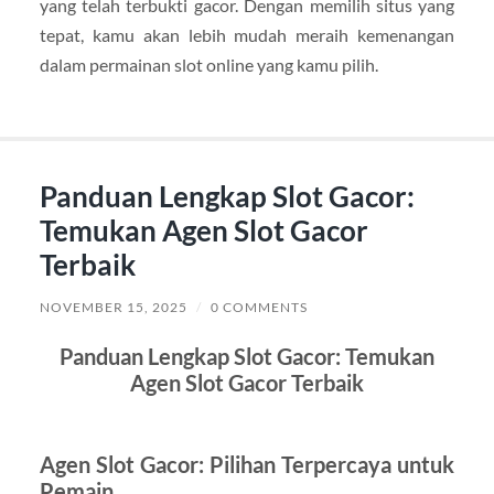
yang telah terbukti gacor. Dengan memilih situs yang
tepat, kamu akan lebih mudah meraih kemenangan
dalam permainan slot online yang kamu pilih.
Panduan Lengkap Slot Gacor:
Temukan Agen Slot Gacor
Terbaik
NOVEMBER 15, 2025
/
0 COMMENTS
Panduan Lengkap Slot Gacor: Temukan
Agen Slot Gacor Terbaik
Agen Slot Gacor: Pilihan Terpercaya untuk
Pemain