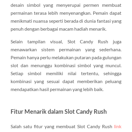
desain simbol yang menyerupai permen membuat
permainan terasa lebih menyenangkan. Pemain dapat
menikmati nuansa seperti berada di dunia fantasi yang
penuh dengan berbagai macam hadiah menarik.
Selain tampilan visual, Slot Candy Rush juga
menawarkan sistem permainan yang sederhana.
Pemain hanya perlu melakukan putaran pada gulungan
slot dan menunggu kombinasi simbol yang muncul.
Setiap simbol memiliki nilai tertentu, sehingga
kombinasi yang sesuai dapat memberikan peluang
mendapatkan hasil permainan yang lebih baik.
Fitur Menarik dalam Slot Candy Rush
Salah satu fitur yang membuat Slot Candy Rush
link