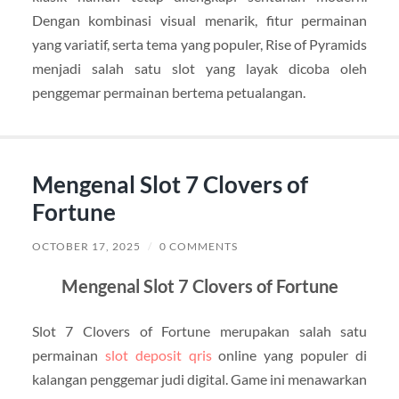
Dengan kombinasi visual menarik, fitur permainan
yang variatif, serta tema yang populer, Rise of Pyramids
menjadi salah satu slot yang layak dicoba oleh
penggemar permainan bertema petualangan.
Mengenal Slot 7 Clovers of
Fortune
OCTOBER 17, 2025
/
0 COMMENTS
Mengenal Slot 7 Clovers of Fortune
Slot 7 Clovers of Fortune merupakan salah satu
permainan
slot deposit qris
online yang populer di
kalangan penggemar judi digital. Game ini menawarkan