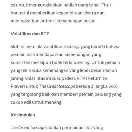
es untuk mengungkapkan hadiah uang tunai. Fitur
bonus ini memberikan kegembiraan ekstra dan
meningkatkan potensi kemenangan besar.
Volatilitas dan RTP
Slot ini memiliki volatilitas sedang, yang berarti bahwa
pemain bisa mendapatkan kemenangan yang
konsisten meskipun tidak terlalu sering. Untuk pemain
yang lebih suka kemenangan yang lebih besar namun
jarang, volatilitas ini cukup ideal. RTP (Return to
Player) untuk
The Great Icescape
berada di angka 96%,
yang tergolong baik dan memberi pemain peluang yang
cukup adil untuk menang.
Kesimpulan
The Great Icescape
adalah permainan slot yang