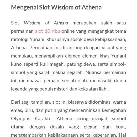
Mengenal Slot Wisdom of Athena
Slot
Wisdom of Athena
merupakan salah satu
permainan
slot 10 ribu
online yang mengangkat tema
mitologi Yunani, khususnya sosok dewi kebijaksanaan,
Athena. Permainan ini dirancang dengan visual yang
memukau, menampilkan elemen-elemen khas Yunani
kuno seperti kuil megah, patung dewa, serta simbol-
simbol yang sarat makna sejarah. Nuansa permainan
ini membawa pemain seolah-olah memasuki dunia
legenda yang penuh misteri dan kekuatan ilahi.
Dari segi tampilan, slot ini biasanya didominasi warna
emas, biru, dan putih yang mencerminkan kemegahan
Olympus. Karakter Athena sering menjadi simbol
utama dengan desain yang elegan dan kuat,
menggambarkan kebijaksanaan serta keberanian. Hal