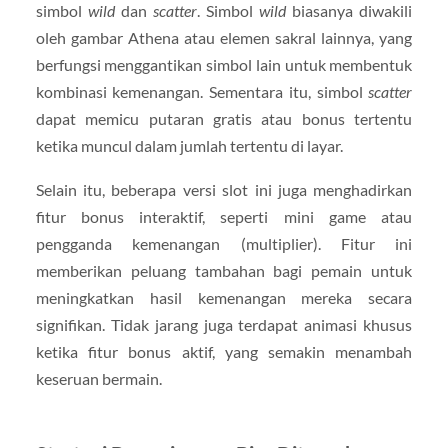
simbol
wild
dan
scatter
. Simbol
wild
biasanya diwakili
oleh gambar Athena atau elemen sakral lainnya, yang
berfungsi menggantikan simbol lain untuk membentuk
kombinasi kemenangan. Sementara itu, simbol
scatter
dapat memicu putaran gratis atau bonus tertentu
ketika muncul dalam jumlah tertentu di layar.
Selain itu, beberapa versi slot ini juga menghadirkan
fitur bonus interaktif, seperti mini game atau
pengganda kemenangan (multiplier). Fitur ini
memberikan peluang tambahan bagi pemain untuk
meningkatkan hasil kemenangan mereka secara
signifikan. Tidak jarang juga terdapat animasi khusus
ketika fitur bonus aktif, yang semakin menambah
keseruan bermain.