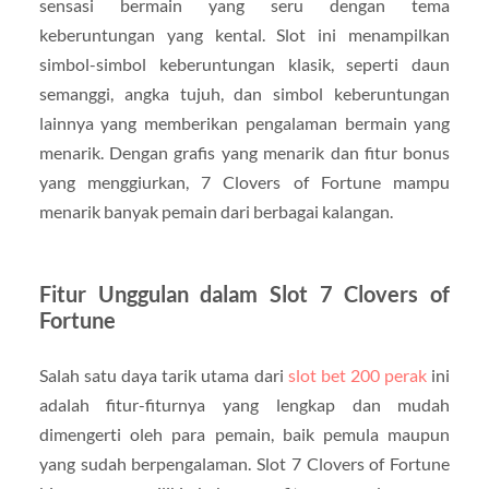
sensasi bermain yang seru dengan tema
keberuntungan yang kental. Slot ini menampilkan
simbol-simbol keberuntungan klasik, seperti daun
semanggi, angka tujuh, dan simbol keberuntungan
lainnya yang memberikan pengalaman bermain yang
menarik. Dengan grafis yang menarik dan fitur bonus
yang menggiurkan, 7 Clovers of Fortune mampu
menarik banyak pemain dari berbagai kalangan.
Fitur Unggulan dalam Slot 7 Clovers of
Fortune
Salah satu daya tarik utama dari
slot bet 200 perak
ini
adalah fitur-fiturnya yang lengkap dan mudah
dimengerti oleh para pemain, baik pemula maupun
yang sudah berpengalaman. Slot 7 Clovers of Fortune