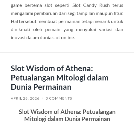
game bertema slot seperti Slot Candy Rush terus
mengalami pembaruan dari segi tampilan maupun fitur.
Hal tersebut membuat permainan tetap menarik untuk
dinikmati oleh pemain yang menyukai variasi dan
inovasi dalam dunia slot online.
Slot Wisdom of Athena:
Petualangan Mitologi dalam
Dunia Permainan
APRIL 28, 2026
/
0 COMMENTS
Slot Wisdom of Athena: Petualangan
Mitologi dalam Dunia Permainan