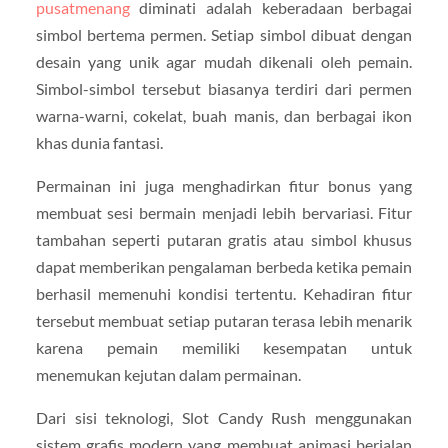
pusatmenang
diminati adalah keberadaan berbagai
simbol bertema permen. Setiap simbol dibuat dengan
desain yang unik agar mudah dikenali oleh pemain.
Simbol-simbol tersebut biasanya terdiri dari permen
warna-warni, cokelat, buah manis, dan berbagai ikon
khas dunia fantasi.
Permainan ini juga menghadirkan fitur bonus yang
membuat sesi bermain menjadi lebih bervariasi. Fitur
tambahan seperti putaran gratis atau simbol khusus
dapat memberikan pengalaman berbeda ketika pemain
berhasil memenuhi kondisi tertentu. Kehadiran fitur
tersebut membuat setiap putaran terasa lebih menarik
karena pemain memiliki kesempatan untuk
menemukan kejutan dalam permainan.
Dari sisi teknologi, Slot Candy Rush menggunakan
sistem grafis modern yang membuat animasi berjalan