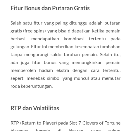
Fitur Bonus dan Putaran Gratis
Salah satu fitur yang paling ditunggu adalah putaran
gratis (free spins) yang bisa didapatkan ketika pemain
berhasil mendapatkan kombinasi tertentu pada
gulungan. Fitur ini memberikan kesempatan tambahan
tanpa mengurangi saldo taruhan pemain. Selain itu,
ada juga fitur bonus yang memungkinkan pemain
memperoleh hadiah ekstra dengan cara tertentu,
seperti menebak simbol yang muncul atau memutar
roda keberuntungan.
RTP dan Volatilitas
RTP (Return to Player) pada Slot 7 Clovers of Fortune
biasanya berada di kisaran yang cukup