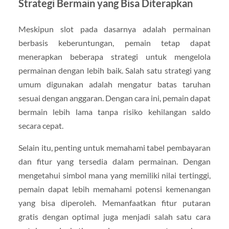
Strategi Bermain yang Bisa Diterapkan
Meskipun slot pada dasarnya adalah permainan
berbasis keberuntungan, pemain tetap dapat
menerapkan beberapa strategi untuk mengelola
permainan dengan lebih baik. Salah satu strategi yang
umum digunakan adalah mengatur batas taruhan
sesuai dengan anggaran. Dengan cara ini, pemain dapat
bermain lebih lama tanpa risiko kehilangan saldo
secara cepat.
Selain itu, penting untuk memahami tabel pembayaran
dan fitur yang tersedia dalam permainan. Dengan
mengetahui simbol mana yang memiliki nilai tertinggi,
pemain dapat lebih memahami potensi kemenangan
yang bisa diperoleh. Memanfaatkan fitur putaran
gratis dengan optimal juga menjadi salah satu cara