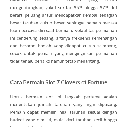
menguntungkan, yakni sekitar 95% hingga 97%. Ini
berarti peluang untuk mendapatkan kembali sebagian
besar taruhan cukup besar, sehingga pemain merasa
lebih percaya diri saat bermain. Volatilitas permainan
ini cenderung sedang, artinya frekuensi kemenangan
dan besaran hadiah yang didapat cukup seimbang,
cocok untuk pemain yang menginginkan permainan
tidak terlalu berisiko namun tetap menantang.
Cara Bermain Slot 7 Clovers of Fortune
Untuk bermain slot ini, langkah pertama adalah
menentukan jumlah taruhan yang ingin dipasang.
Pemain dapat memilih nilai taruhan sesuai dengan
budget yang dimiliki, mulai dari taruhan kecil hingga