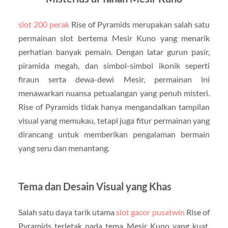
slot 200 perak
Rise of Pyramids merupakan salah satu
permainan slot bertema Mesir Kuno yang menarik
perhatian banyak pemain. Dengan latar gurun pasir,
piramida megah, dan simbol-simbol ikonik seperti
firaun serta dewa-dewi Mesir, permainan ini
menawarkan nuansa petualangan yang penuh misteri.
Rise of Pyramids tidak hanya mengandalkan tampilan
visual yang memukau, tetapi juga fitur permainan yang
dirancang untuk memberikan pengalaman bermain
yang seru dan menantang.
Tema dan Desain Visual yang Khas
Salah satu daya tarik utama
slot gacor pusatwin
Rise of
Pyramids terletak pada tema Mesir Kuno yang kuat.