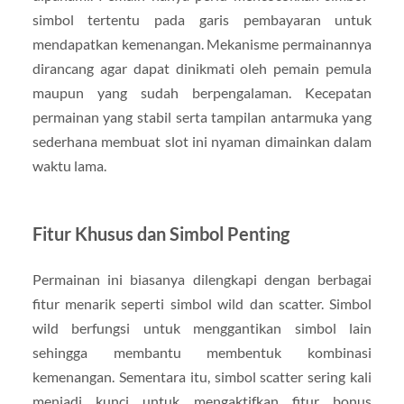
simbol tertentu pada garis pembayaran untuk
mendapatkan kemenangan. Mekanisme permainannya
dirancang agar dapat dinikmati oleh pemain pemula
maupun yang sudah berpengalaman. Kecepatan
permainan yang stabil serta tampilan antarmuka yang
sederhana membuat slot ini nyaman dimainkan dalam
waktu lama.
Fitur Khusus dan Simbol Penting
Permainan ini biasanya dilengkapi dengan berbagai
fitur menarik seperti simbol wild dan scatter. Simbol
wild berfungsi untuk menggantikan simbol lain
sehingga membantu membentuk kombinasi
kemenangan. Sementara itu, simbol scatter sering kali
menjadi kunci untuk mengaktifkan fitur bonus