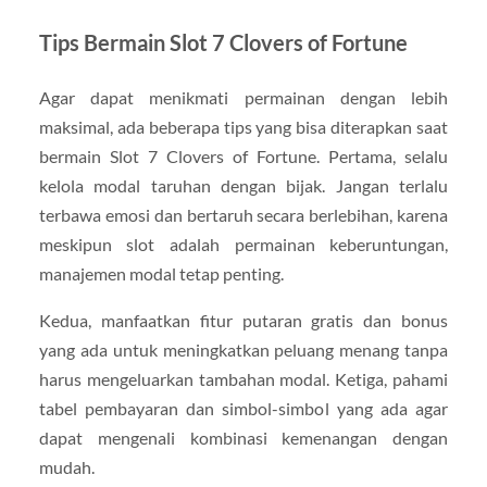
Tips Bermain Slot 7 Clovers of Fortune
Agar dapat menikmati permainan dengan lebih
maksimal, ada beberapa tips yang bisa diterapkan saat
bermain Slot 7 Clovers of Fortune. Pertama, selalu
kelola modal taruhan dengan bijak. Jangan terlalu
terbawa emosi dan bertaruh secara berlebihan, karena
meskipun slot adalah permainan keberuntungan,
manajemen modal tetap penting.
Kedua, manfaatkan fitur putaran gratis dan bonus
yang ada untuk meningkatkan peluang menang tanpa
harus mengeluarkan tambahan modal. Ketiga, pahami
tabel pembayaran dan simbol-simbol yang ada agar
dapat mengenali kombinasi kemenangan dengan
mudah.