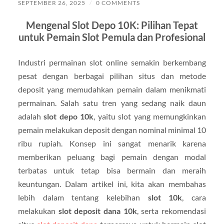
SEPTEMBER 26, 2025
/
0 COMMENTS
Mengenal Slot Depo 10K: Pilihan Tepat
untuk Pemain Slot Pemula dan Profesional
Industri permainan slot online semakin berkembang
pesat dengan berbagai pilihan situs dan metode
deposit yang memudahkan pemain dalam menikmati
permainan. Salah satu tren yang sedang naik daun
adalah
slot depo 10k
, yaitu slot yang memungkinkan
pemain melakukan deposit dengan nominal minimal 10
ribu rupiah. Konsep ini sangat menarik karena
memberikan peluang bagi pemain dengan modal
terbatas untuk tetap bisa bermain dan meraih
keuntungan. Dalam artikel ini, kita akan membahas
lebih dalam tentang kelebihan
slot 10k
, cara
melakukan
slot deposit dana 10k
, serta rekomendasi