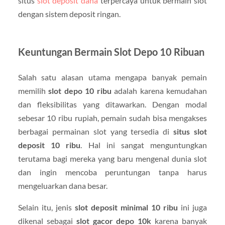
situs
slot deposit dana
terpercaya untuk bermain slot
dengan sistem deposit ringan.
Keuntungan Bermain Slot Depo 10 Ribuan
Salah satu alasan utama mengapa banyak pemain
memilih
slot depo 10 ribu
adalah karena kemudahan
dan fleksibilitas yang ditawarkan. Dengan modal
sebesar 10 ribu rupiah, pemain sudah bisa mengakses
berbagai permainan slot yang tersedia di
situs slot
deposit 10 ribu
. Hal ini sangat menguntungkan
terutama bagi mereka yang baru mengenal dunia slot
dan ingin mencoba peruntungan tanpa harus
mengeluarkan dana besar.
Selain itu, jenis
slot deposit minimal 10 ribu
ini juga
dikenal sebagai
slot gacor depo 10k
karena banyak