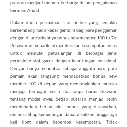
putaran menjadi momen berharga dalam pengalaman
bermain Anda!
Dalam dunia permainan slot online yang semakin
berkembang, hadir kabar gembira bagi para penggemar
dengan diluncurkannya bonus new member 100 to 7x.
Penawaran menarik ini memberikan kesempatan emas
untuk memulai petualangan di berbagai jenis
permainan slot gacor dengan keuntungan maksimal.
Dengan hanya mendaftar sebagai anggota baru, para
pemain akan langsung mendapatkan bonus new
member 100 di depan yang memungkinkan mereka
menjajal berbagai mesin slot tanpa harus khawatir
tentang modal awal. Setiap putaran menjadi lebih
mendebarkan berkat slot bonus yang ditawarkan,
dimana setiap kemenangan dapat dikalikan hingga tiga
kali lipat dalam beberapa kesempatan. Tidak