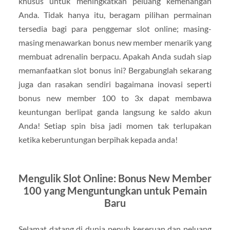
khusus untuk meningkatkan peluang kemenangan
Anda. Tidak hanya itu, beragam pilihan permainan
tersedia bagi para penggemar slot online; masing-
masing menawarkan bonus new member menarik yang
membuat adrenalin berpacu. Apakah Anda sudah siap
memanfaatkan slot bonus ini? Bergabunglah sekarang
juga dan rasakan sendiri bagaimana inovasi seperti
bonus new member 100 to 3x dapat membawa
keuntungan berlipat ganda langsung ke saldo akun
Anda! Setiap spin bisa jadi momen tak terlupakan
ketika keberuntungan berpihak kepada anda!
Mengulik Slot Online: Bonus New Member
100 yang Menguntungkan untuk Pemain
Baru
Selamat datang di dunia penuh keseruan dan peluang