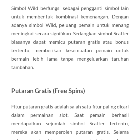
Simbol Wild berfungsi sebagai pengganti simbol lain
untuk membentuk kombinasi kemenangan. Dengan
adanya simbol Wild, peluang pemain untuk menang
meningkat secara signifikan. Sedangkan simbol Scatter
biasanya dapat memicu putaran gratis atau bonus
tertentu, memberikan kesempatan pemain untuk
bermain lebih lama tanpa mengeluarkan taruhan
tambahan.
Putaran Gratis (Free Spins)
Fitur putaran gratis adalah salah satu fitur paling dicari
dalam permainan slot. Saat pemain berhasil
mendapatkan sejumlah simbol Scatter tertentu,
mereka akan memperoleh putaran gratis. Selama