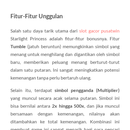
Fitur-Fitur Unggulan
Salah satu daya tarik utama dari
slot gacor pusatwin
Starlight Princess adalah fitur-fitur bonusnya. Fitur
Tumble
(jatuh beruntun) memungkinkan simbol yang
menang untuk menghilang dan digantikan oleh simbol
baru, memberikan peluang menang berturut-turut
dalam satu putaran. Ini sangat meningkatkan potensi
kemenangan tanpa perlu bertaruh ulang.
Selain itu, terdapat
simbol pengganda (Multiplier)
yang muncul secara acak selama putaran. Simbol ini
bisa bernilai antara
2x hingga 500x
, dan jika muncul
bersamaan dengan kemenangan, nilainya akan
ditambahkan ke total kemenangan. Kombinasi ini
membuat game ini sangat menarik bagi para pencari