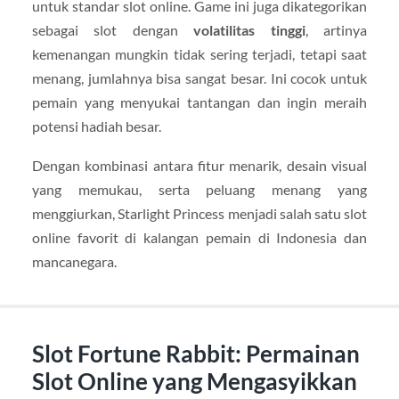
untuk standar slot online. Game ini juga dikategorikan
sebagai slot dengan
volatilitas tinggi
, artinya
kemenangan mungkin tidak sering terjadi, tetapi saat
menang, jumlahnya bisa sangat besar. Ini cocok untuk
pemain yang menyukai tantangan dan ingin meraih
potensi hadiah besar.
Dengan kombinasi antara fitur menarik, desain visual
yang memukau, serta peluang menang yang
menggiurkan, Starlight Princess menjadi salah satu slot
online favorit di kalangan pemain di Indonesia dan
mancanegara.
Slot Fortune Rabbit: Permainan
Slot Online yang Mengasyikkan