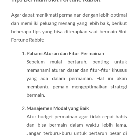
Agar dapat menikmati permainan dengan lebih optimal
dan memiliki peluang menang yang lebih baik, berikut
beberapa tips yang bisa diterapkan saat bermain Slot
Fortune Rabbit:
Pahami Aturan dan Fitur Permainan
Sebelum mulai bertaruh, penting untuk
memahami aturan dasar dan fitur-fitur khusus
yang ada dalam permainan. Hal ini akan
membantu pemain mengoptimalkan strategi
bermain.
Manajemen Modal yang Baik
Atur budget permainan agar tidak cepat habis
dan bisa bermain dalam waktu lebih lama.
Jangan terburu-buru untuk bertaruh besar di