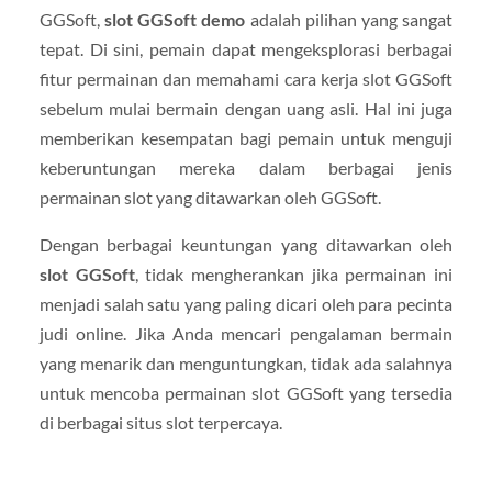
GGSoft,
slot GGSoft demo
adalah pilihan yang sangat
tepat. Di sini, pemain dapat mengeksplorasi berbagai
fitur permainan dan memahami cara kerja slot GGSoft
sebelum mulai bermain dengan uang asli. Hal ini juga
memberikan kesempatan bagi pemain untuk menguji
keberuntungan mereka dalam berbagai jenis
permainan slot yang ditawarkan oleh GGSoft.
Dengan berbagai keuntungan yang ditawarkan oleh
slot GGSoft
, tidak mengherankan jika permainan ini
menjadi salah satu yang paling dicari oleh para pecinta
judi online. Jika Anda mencari pengalaman bermain
yang menarik dan menguntungkan, tidak ada salahnya
untuk mencoba permainan slot GGSoft yang tersedia
di berbagai situs slot terpercaya.