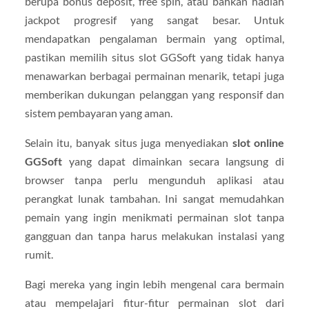
berupa bonus deposit, free spin, atau bahkan hadiah
jackpot progresif yang sangat besar. Untuk
mendapatkan pengalaman bermain yang optimal,
pastikan memilih situs slot GGSoft yang tidak hanya
menawarkan berbagai permainan menarik, tetapi juga
memberikan dukungan pelanggan yang responsif dan
sistem pembayaran yang aman.
Selain itu, banyak situs juga menyediakan
slot online
GGSoft
yang dapat dimainkan secara langsung di
browser tanpa perlu mengunduh aplikasi atau
perangkat lunak tambahan. Ini sangat memudahkan
pemain yang ingin menikmati permainan slot tanpa
gangguan dan tanpa harus melakukan instalasi yang
rumit.
Bagi mereka yang ingin lebih mengenal cara bermain
atau mempelajari fitur-fitur permainan slot dari