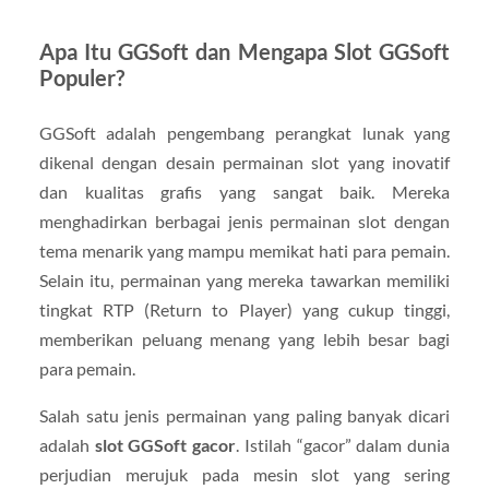
Apa Itu GGSoft dan Mengapa Slot GGSoft
Populer?
GGSoft adalah pengembang perangkat lunak yang
dikenal dengan desain permainan slot yang inovatif
dan kualitas grafis yang sangat baik. Mereka
menghadirkan berbagai jenis permainan slot dengan
tema menarik yang mampu memikat hati para pemain.
Selain itu, permainan yang mereka tawarkan memiliki
tingkat RTP (Return to Player) yang cukup tinggi,
memberikan peluang menang yang lebih besar bagi
para pemain.
Salah satu jenis permainan yang paling banyak dicari
adalah
slot GGSoft gacor
. Istilah “gacor” dalam dunia
perjudian merujuk pada mesin slot yang sering