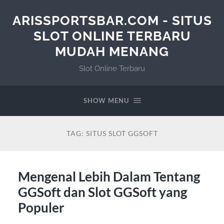
ARISSPORTSBAR.COM - SITUS
SLOT ONLINE TERBARU
MUDAH MENANG
Slot Online Terbaru
SHOW MENU
TAG:
SITUS SLOT GGSOFT
Mengenal Lebih Dalam Tentang
GGSoft dan Slot GGSoft yang
Populer