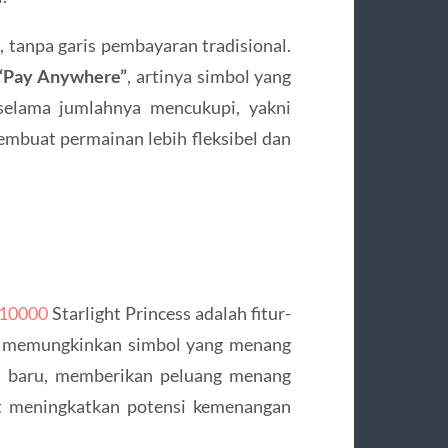
s
, tanpa garis pembayaran tradisional.
“Pay Anywhere”
, artinya simbol yang
elama jumlahnya mencukupi, yakni
embuat permainan lebih fleksibel dan
 10000
Starlight Princess adalah fitur-
) memungkinkan simbol yang menang
ol baru, memberikan peluang menang
at meningkatkan potensi kemenangan