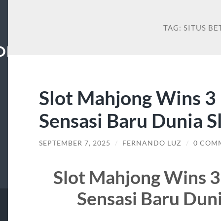
TAG:
SITUS BE
OM
Slot Mahjong Wins 3 
Sensasi Baru Dunia S
SEPTEMBER 7, 2025
/
FERNANDO LUZ
/
0 COM
Slot Mahjong Wins 3 
Sensasi Baru Duni