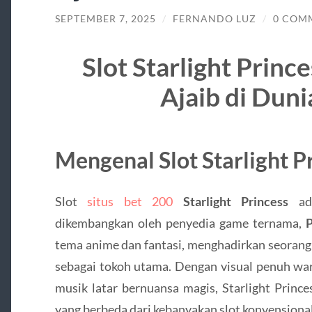
SEPTEMBER 7, 2025
/
FERNANDO LUZ
/
0 COM
Slot Starlight Princ
Ajaib di Duni
Mengenal Slot Starlight P
Slot
situs bet 200
Starlight Princess
ada
dikembangkan oleh penyedia game ternama,
P
tema anime dan fantasi, menghadirkan seorang
sebagai tokoh utama. Dengan visual penuh wa
musik latar bernuansa magis, Starlight Prin
yang berbeda dari kebanyakan slot konvensional