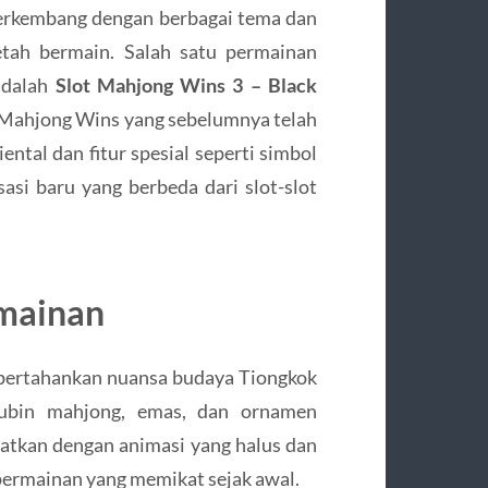
berkembang dengan berbagai tema dan
tah bermain. Salah satu permainan
 adalah
Slot Mahjong Wins 3 – Black
eri Mahjong Wins yang sebelumnya telah
ntal dan fitur spesial seperti simbol
asi baru yang berbeda dari slot-slot
mainan
ertahankan nuansa budaya Tiongkok
i ubin mahjong, emas, dan ornamen
gkatkan dengan animasi yang halus dan
 permainan yang memikat sejak awal.