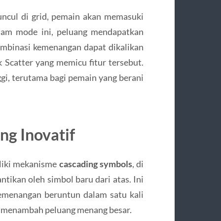
muncul di grid, pemain akan memasuki
alam mode ini, peluang mendapatkan
kombinasi kemenangan dapat dikalikan
k Scatter yang memicu fitur tersebut.
gi, terutama bagi pemain yang berani
g Inovatif
iliki mekanisme
cascading symbols
, di
tikan oleh simbol baru dari atas. Ini
menangan beruntun dalam satu kali
n menambah peluang menang besar.