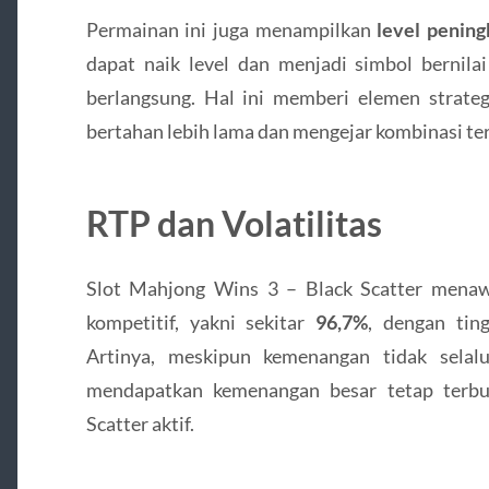
Permainan ini juga menampilkan
level pening
dapat naik level dan menjadi simbol bernilai
berlangsung. Hal ini memberi elemen strate
bertahan lebih lama dan mengejar kombinasi ter
RTP dan Volatilitas
Slot Mahjong Wins 3 – Black Scatter men
kompetitif, yakni sekitar
96,7%
, dengan ting
Artinya, meskipun kemenangan tidak selal
mendapatkan kemenangan besar tetap terbuk
Scatter aktif.