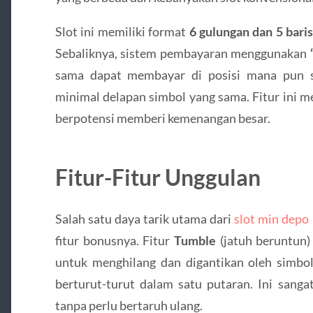
Slot ini memiliki format
6 gulungan dan 5 bari
Sebaliknya, sistem pembayaran menggunakan
sama dapat membayar di posisi mana pun s
minimal delapan simbol yang sama. Fitur ini m
berpotensi memberi kemenangan besar.
Fitur-Fitur Unggulan
Salah satu daya tarik utama dari
slot min depo
fitur bonusnya. Fitur
Tumble
(jatuh beruntun
untuk menghilang dan digantikan oleh simb
berturut-turut dalam satu putaran. Ini sang
tanpa perlu bertaruh ulang.