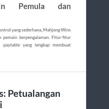
in Pemula dan
ntrol yang sederhana, Mahjong Wins
 pemain berpengalaman. Fitur-fitur
asi paytable yang lengkap membuat
ss: Petualangan
i