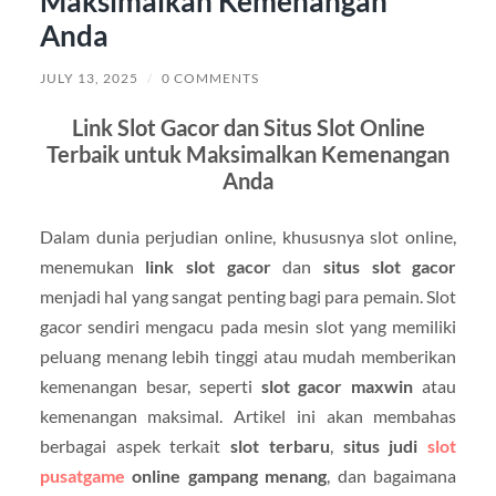
Maksimalkan Kemenangan
Anda
JULY 13, 2025
/
0 COMMENTS
Link Slot Gacor dan Situs Slot Online
Terbaik untuk Maksimalkan Kemenangan
Anda
Dalam dunia perjudian online, khususnya slot online,
menemukan
link slot gacor
dan
situs slot gacor
menjadi hal yang sangat penting bagi para pemain. Slot
gacor sendiri mengacu pada mesin slot yang memiliki
peluang menang lebih tinggi atau mudah memberikan
kemenangan besar, seperti
slot gacor maxwin
atau
kemenangan maksimal. Artikel ini akan membahas
berbagai aspek terkait
slot terbaru
,
situs judi
slot
pusatgame
online gampang menang
, dan bagaimana