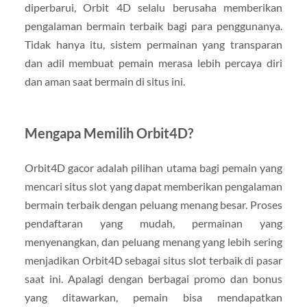
diperbarui, Orbit 4D selalu berusaha memberikan
pengalaman bermain terbaik bagi para penggunanya.
Tidak hanya itu, sistem permainan yang transparan
dan adil membuat pemain merasa lebih percaya diri
dan aman saat bermain di situs ini.
Mengapa Memilih Orbit4D?
Orbit4D gacor adalah pilihan utama bagi pemain yang
mencari situs slot yang dapat memberikan pengalaman
bermain terbaik dengan peluang menang besar. Proses
pendaftaran yang mudah, permainan yang
menyenangkan, dan peluang menang yang lebih sering
menjadikan Orbit4D sebagai situs slot terbaik di pasar
saat ini. Apalagi dengan berbagai promo dan bonus
yang ditawarkan, pemain bisa mendapatkan