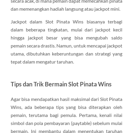
secara acak, di mana pemain dapat memecahkan pinata
dan memenangkan hadiah langsung atau jackpot mini.
Jackpot dalam Slot Pinata Wins biasanya terbagi
dalam beberapa tingkatan, mulai dari jackpot kecil
hingga jackpot besar yang bisa mengubah saldo
pemain secara drastis. Namun, untuk mencapai jackpot
utama, dibutuhkan keberuntungan dan strategi yang
tepat dalam mengatur taruhan.
Tips dan Trik Bermain Slot Pinata Wins
Agar bisa mendapatkan hasil maksimal dari Slot Pinata
Wins, ada beberapa tips yang bisa diterapkan oleh
pemain, terutama bagi pemula. Pertama, kenali nilai
simbol dan pola pembayaran (paytable) sebelum mulai
bermain. Ini membantu dalam menentukan taruhan