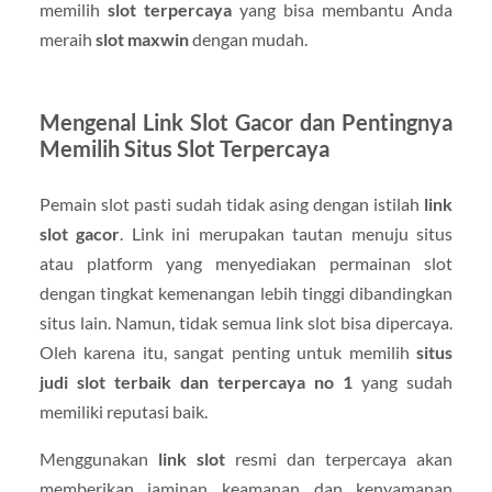
memilih
slot terpercaya
yang bisa membantu Anda
meraih
slot maxwin
dengan mudah.
Mengenal Link Slot Gacor dan Pentingnya
Memilih Situs Slot Terpercaya
Pemain slot pasti sudah tidak asing dengan istilah
link
slot gacor
. Link ini merupakan tautan menuju situs
atau platform yang menyediakan permainan slot
dengan tingkat kemenangan lebih tinggi dibandingkan
situs lain. Namun, tidak semua link slot bisa dipercaya.
Oleh karena itu, sangat penting untuk memilih
situs
judi slot terbaik dan terpercaya no 1
yang sudah
memiliki reputasi baik.
Menggunakan
link slot
resmi dan terpercaya akan
memberikan jaminan keamanan dan kenyamanan