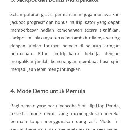
Selain putaran gratis, permainan ini juga menawarkan
jackpot progresif dan bonus multiplikator yang dapat
memperbesar hadiah kemenangan secara signifikan.
Jackpot ini biasanya terus bertambah nilainya seiring
dengan jumlah taruhan pemain di seluruh jaringan
permainan. Fitur multiplikator bekerja dengan
mengalikan jumlah kemenangan, membuat hasil spin
menjadi jauh lebih menguntungkan.
4. Mode Demo untuk Pemula
Bagi pemain yang baru mencoba Slot Hip Hop Panda,
tersedia mode demo yang memungkinkan mereka
bermain tanpa menggunakan uang asli. Mode ini
sangat berguna untuk mempelajari pola permainan,