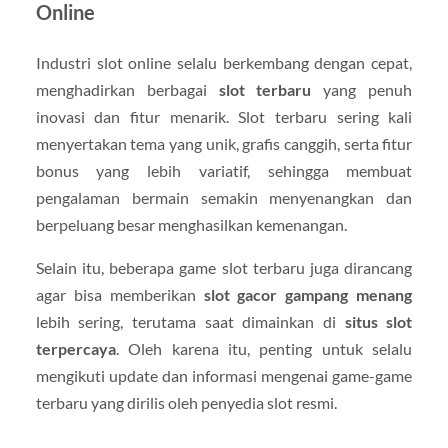
Online
Industri slot online selalu berkembang dengan cepat,
menghadirkan berbagai
slot terbaru
yang penuh
inovasi dan fitur menarik. Slot terbaru sering kali
menyertakan tema yang unik, grafis canggih, serta fitur
bonus yang lebih variatif, sehingga membuat
pengalaman bermain semakin menyenangkan dan
berpeluang besar menghasilkan kemenangan.
Selain itu, beberapa game slot terbaru juga dirancang
agar bisa memberikan
slot gacor gampang menang
lebih sering, terutama saat dimainkan di
situs slot
terpercaya
. Oleh karena itu, penting untuk selalu
mengikuti update dan informasi mengenai game-game
terbaru yang dirilis oleh penyedia slot resmi.