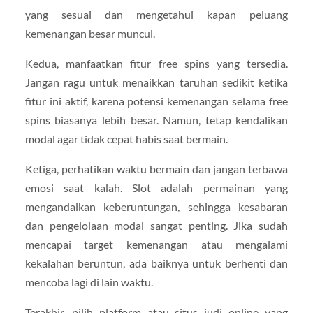
yang sesuai dan mengetahui kapan peluang
kemenangan besar muncul.
Kedua, manfaatkan fitur free spins yang tersedia.
Jangan ragu untuk menaikkan taruhan sedikit ketika
fitur ini aktif, karena potensi kemenangan selama free
spins biasanya lebih besar. Namun, tetap kendalikan
modal agar tidak cepat habis saat bermain.
Ketiga, perhatikan waktu bermain dan jangan terbawa
emosi saat kalah. Slot adalah permainan yang
mengandalkan keberuntungan, sehingga kesabaran
dan pengelolaan modal sangat penting. Jika sudah
mencapai target kemenangan atau mengalami
kekalahan beruntun, ada baiknya untuk berhenti dan
mencoba lagi di lain waktu.
Terakhir, pilih platform atau situs judi online yang