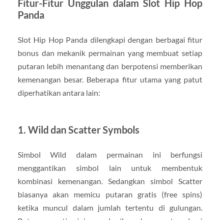
Fitur-Fitur Unggulan dalam Slot Hip Hop
Panda
Slot Hip Hop Panda dilengkapi dengan berbagai fitur
bonus dan mekanik permainan yang membuat setiap
putaran lebih menantang dan berpotensi memberikan
kemenangan besar. Beberapa fitur utama yang patut
diperhatikan antara lain:
1. Wild dan Scatter Symbols
Simbol Wild dalam permainan ini berfungsi
menggantikan simbol lain untuk membentuk
kombinasi kemenangan. Sedangkan simbol Scatter
biasanya akan memicu putaran gratis (free spins)
ketika muncul dalam jumlah tertentu di gulungan.