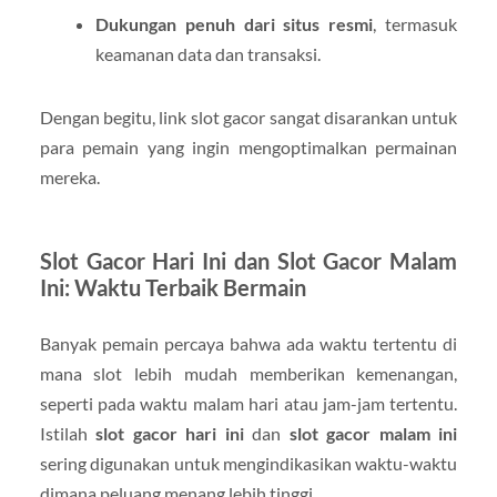
Dukungan penuh dari situs resmi
, termasuk
keamanan data dan transaksi.
Dengan begitu, link slot gacor sangat disarankan untuk
para pemain yang ingin mengoptimalkan permainan
mereka.
Slot Gacor Hari Ini dan Slot Gacor Malam
Ini: Waktu Terbaik Bermain
Banyak pemain percaya bahwa ada waktu tertentu di
mana slot lebih mudah memberikan kemenangan,
seperti pada waktu malam hari atau jam-jam tertentu.
Istilah
slot gacor hari ini
dan
slot gacor malam ini
sering digunakan untuk mengindikasikan waktu-waktu
dimana peluang menang lebih tinggi.