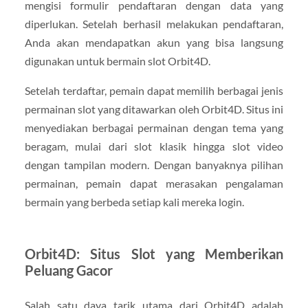
mengisi formulir pendaftaran dengan data yang
diperlukan. Setelah berhasil melakukan pendaftaran,
Anda akan mendapatkan akun yang bisa langsung
digunakan untuk bermain slot Orbit4D.
Setelah terdaftar, pemain dapat memilih berbagai jenis
permainan slot yang ditawarkan oleh Orbit4D. Situs ini
menyediakan berbagai permainan dengan tema yang
beragam, mulai dari slot klasik hingga slot video
dengan tampilan modern. Dengan banyaknya pilihan
permainan, pemain dapat merasakan pengalaman
bermain yang berbeda setiap kali mereka login.
Orbit4D: Situs Slot yang Memberikan
Peluang Gacor
Salah satu daya tarik utama dari Orbit4D adalah