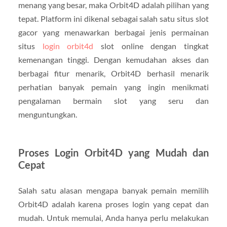
menang yang besar, maka Orbit4D adalah pilihan yang
tepat. Platform ini dikenal sebagai salah satu situs slot
gacor yang menawarkan berbagai jenis permainan
situs
login orbit4d
slot online dengan tingkat
kemenangan tinggi. Dengan kemudahan akses dan
berbagai fitur menarik, Orbit4D berhasil menarik
perhatian banyak pemain yang ingin menikmati
pengalaman bermain slot yang seru dan
menguntungkan.
Proses Login Orbit4D yang Mudah dan
Cepat
Salah satu alasan mengapa banyak pemain memilih
Orbit4D adalah karena proses login yang cepat dan
mudah. Untuk memulai, Anda hanya perlu melakukan