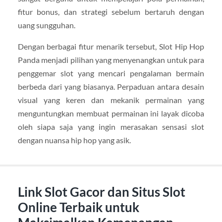
fitur bonus, dan strategi sebelum bertaruh dengan
uang sungguhan.
Dengan berbagai fitur menarik tersebut, Slot Hip Hop
Panda menjadi pilihan yang menyenangkan untuk para
penggemar slot yang mencari pengalaman bermain
berbeda dari yang biasanya. Perpaduan antara desain
visual yang keren dan mekanik permainan yang
menguntungkan membuat permainan ini layak dicoba
oleh siapa saja yang ingin merasakan sensasi slot
dengan nuansa hip hop yang asik.
Link Slot Gacor dan Situs Slot
Online Terbaik untuk