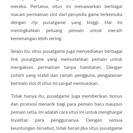
mereka. Pertama, situs ini menawarkan berbagai
macam permainan slot dari penyedia game terkemuka
dengan rtp pusatgame yang tinggi. Hal ini
meningkatkan peluang pemain untuk meraih
kemenangan lebih sering.
Selain itu, situs pusatgame juga menyediakan berbagai
link pusatgame yang memudahkan pemain untuk
mengakses permainan tanpa hambatan. Dengan
sistem yang stabil dan ramah pengguna, pengalaman
bermain slot di situs ini sangat memuaskan.
Tidak hanya itu, pusatgame juga memberikan bonus
dan promosi menarik bagi para pemain baru maupun
pemain setia. Ini adalah cara situs ini untuk menghargai
loyalitas para penggunanya. Dengan semua
keuntungan tersebut, tidak heran jika situs pusatgame