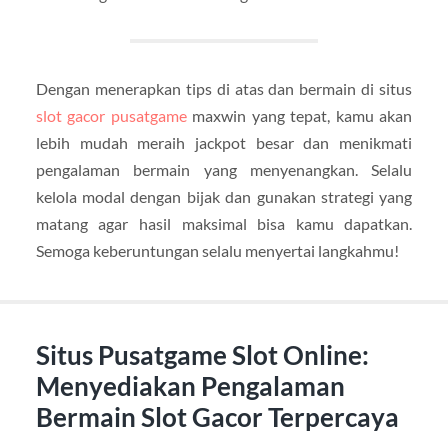
Dengan menerapkan tips di atas dan bermain di situs
slot gacor pusatgame
maxwin yang tepat, kamu akan
lebih mudah meraih jackpot besar dan menikmati
pengalaman bermain yang menyenangkan. Selalu
kelola modal dengan bijak dan gunakan strategi yang
matang agar hasil maksimal bisa kamu dapatkan.
Semoga keberuntungan selalu menyertai langkahmu!
Situs Pusatgame Slot Online:
Menyediakan Pengalaman
Bermain Slot Gacor Terpercaya