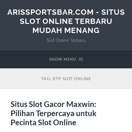
ARISSPORTSBAR.COM - SITUS
SLOT ONLINE TERBARU
MUDAH MENANG
Slot Online Terbaru
SHOW MENU
TAG:
RTP SLOT ONLINE
Situs Slot Gacor Maxwin:
Pilihan Terpercaya untuk
Pecinta Slot Online