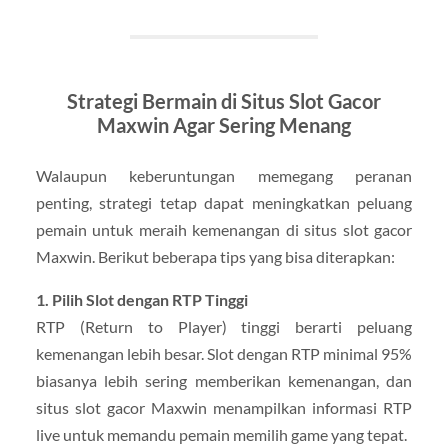
Strategi Bermain di Situs Slot Gacor
Maxwin Agar Sering Menang
Walaupun keberuntungan memegang peranan
penting, strategi tetap dapat meningkatkan peluang
pemain untuk meraih kemenangan di situs slot gacor
Maxwin. Berikut beberapa tips yang bisa diterapkan:
1. Pilih Slot dengan RTP Tinggi
RTP (Return to Player) tinggi berarti peluang
kemenangan lebih besar. Slot dengan RTP minimal 95%
biasanya lebih sering memberikan kemenangan, dan
situs slot gacor Maxwin menampilkan informasi RTP
live untuk memandu pemain memilih game yang tepat.