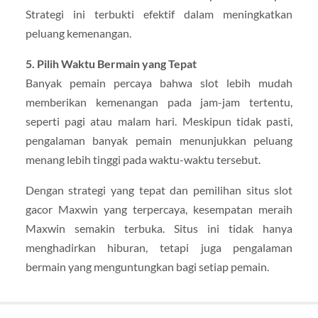
Strategi ini terbukti efektif dalam meningkatkan
peluang kemenangan.
5. Pilih Waktu Bermain yang Tepat
Banyak pemain percaya bahwa slot lebih mudah
memberikan kemenangan pada jam-jam tertentu,
seperti pagi atau malam hari. Meskipun tidak pasti,
pengalaman banyak pemain menunjukkan peluang
menang lebih tinggi pada waktu-waktu tersebut.
Dengan strategi yang tepat dan pemilihan situs slot
gacor Maxwin yang terpercaya, kesempatan meraih
Maxwin semakin terbuka. Situs ini tidak hanya
menghadirkan hiburan, tetapi juga pengalaman
bermain yang menguntungkan bagi setiap pemain.