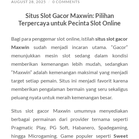
AUGUST 28, 2025
/
0 COMMENTS
Situs Slot Gacor Maxwin: Pilihan
Terpercaya untuk Pecinta Slot Online
Bagi para penggemar slot online, istilah
situs slot gacor
Maxwin
sudah menjadi incaran utama. “Gacor”
menunjukkan mesin slot sedang dalam kondisi
memberikan kemenangan lebih mudah, sedangkan
“Maxwin” adalah kemenangan maksimal yang menjadi
target setiap pemain. Situs ini menjadi favorit karena
memberikan pengalaman bermain yang seru sekaligus
peluang nyata untuk meraih kemenangan besar.
Situs slot gacor Maxwin umumnya menyediakan
berbagai permainan dari provider ternama seperti
Pragmatic Play, PG Soft, Habanero, Spadegaming,
hingga Microgaming. Game populer seperti
Sweet