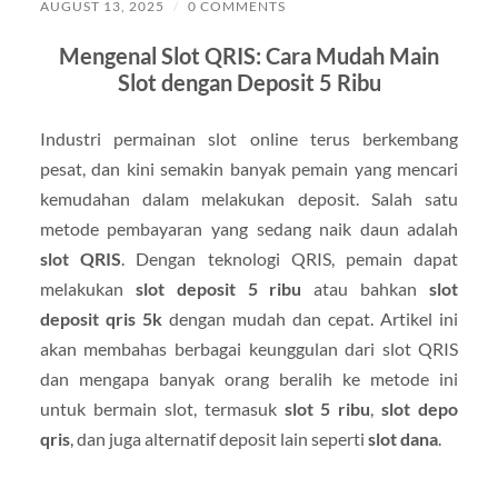
AUGUST 13, 2025
/
0 COMMENTS
Mengenal Slot QRIS: Cara Mudah Main
Slot dengan Deposit 5 Ribu
Industri permainan slot online terus berkembang
pesat, dan kini semakin banyak pemain yang mencari
kemudahan dalam melakukan deposit. Salah satu
metode pembayaran yang sedang naik daun adalah
slot QRIS
. Dengan teknologi QRIS, pemain dapat
melakukan
slot deposit 5 ribu
atau bahkan
slot
deposit qris 5k
dengan mudah dan cepat. Artikel ini
akan membahas berbagai keunggulan dari slot QRIS
dan mengapa banyak orang beralih ke metode ini
untuk bermain slot, termasuk
slot 5 ribu
,
slot depo
qris
, dan juga alternatif deposit lain seperti
slot dana
.