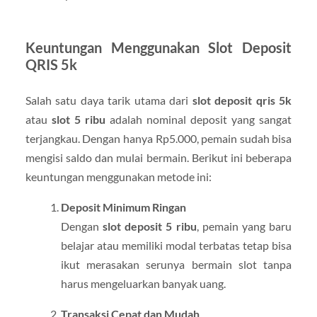
Keuntungan Menggunakan Slot Deposit
QRIS 5k
Salah satu daya tarik utama dari
slot deposit qris 5k
atau
slot 5 ribu
adalah nominal deposit yang sangat
terjangkau. Dengan hanya Rp5.000, pemain sudah bisa
mengisi saldo dan mulai bermain. Berikut ini beberapa
keuntungan menggunakan metode ini:
Deposit Minimum Ringan
Dengan
slot deposit 5 ribu
, pemain yang baru
belajar atau memiliki modal terbatas tetap bisa
ikut merasakan serunya bermain slot tanpa
harus mengeluarkan banyak uang.
Transaksi Cepat dan Mudah