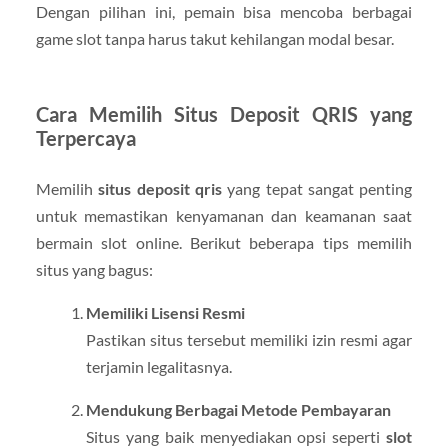
Dengan pilihan ini, pemain bisa mencoba berbagai
game slot tanpa harus takut kehilangan modal besar.
Cara Memilih Situs Deposit QRIS yang
Terpercaya
Memilih
situs deposit qris
yang tepat sangat penting
untuk memastikan kenyamanan dan keamanan saat
bermain slot online. Berikut beberapa tips memilih
situs yang bagus:
Memiliki Lisensi Resmi
Pastikan situs tersebut memiliki izin resmi agar
terjamin legalitasnya.
Mendukung Berbagai Metode Pembayaran
Situs yang baik menyediakan opsi seperti
slot