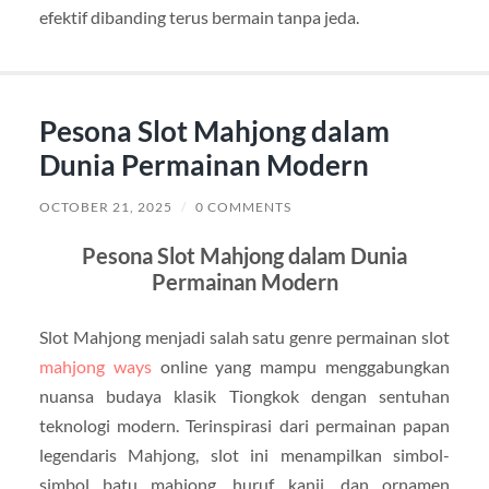
efektif dibanding terus bermain tanpa jeda.
Pesona Slot Mahjong dalam
Dunia Permainan Modern
OCTOBER 21, 2025
/
0 COMMENTS
Pesona Slot Mahjong dalam Dunia
Permainan Modern
Slot Mahjong menjadi salah satu genre permainan slot
mahjong ways
online yang mampu menggabungkan
nuansa budaya klasik Tiongkok dengan sentuhan
teknologi modern. Terinspirasi dari permainan papan
legendaris Mahjong, slot ini menampilkan simbol-
simbol batu mahjong, huruf kanji, dan ornamen