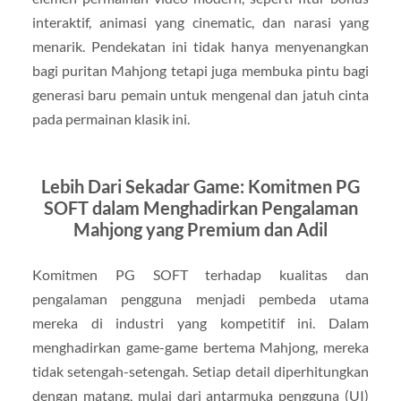
interaktif, animasi yang cinematic, dan narasi yang
menarik. Pendekatan ini tidak hanya menyenangkan
bagi puritan Mahjong tetapi juga membuka pintu bagi
generasi baru pemain untuk mengenal dan jatuh cinta
pada permainan klasik ini.
Lebih Dari Sekadar Game: Komitmen PG
SOFT dalam Menghadirkan Pengalaman
Mahjong yang Premium dan Adil
Komitmen PG SOFT terhadap kualitas dan
pengalaman pengguna menjadi pembeda utama
mereka di industri yang kompetitif ini. Dalam
menghadirkan game-game bertema Mahjong, mereka
tidak setengah-setengah. Setiap detail diperhitungkan
dengan matang, mulai dari antarmuka pengguna (UI)