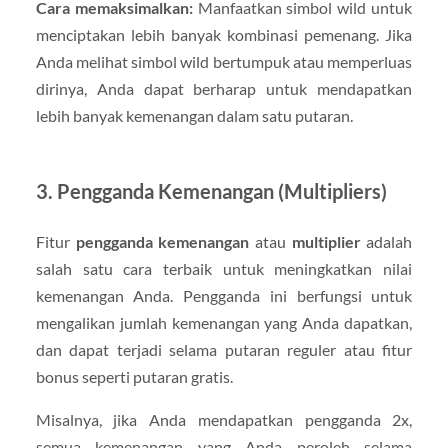
Cara memaksimalkan:
Manfaatkan simbol wild untuk
menciptakan lebih banyak kombinasi pemenang. Jika
Anda melihat simbol wild bertumpuk atau memperluas
dirinya, Anda dapat berharap untuk mendapatkan
lebih banyak kemenangan dalam satu putaran.
3.
Pengganda Kemenangan (Multipliers)
Fitur
pengganda kemenangan
atau
multiplier
adalah
salah satu cara terbaik untuk meningkatkan nilai
kemenangan Anda. Pengganda ini berfungsi untuk
mengalikan jumlah kemenangan yang Anda dapatkan,
dan dapat terjadi selama putaran reguler atau fitur
bonus seperti putaran gratis.
Misalnya, jika Anda mendapatkan pengganda 2x,
semua kemenangan yang Anda peroleh selama