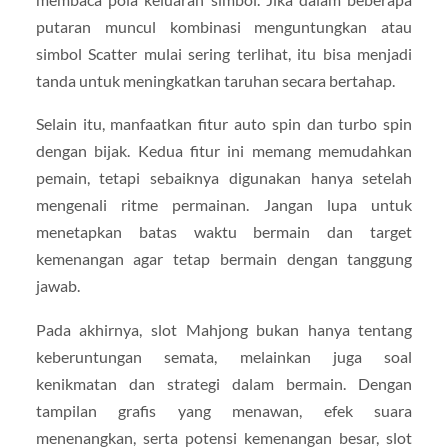
putaran muncul kombinasi menguntungkan atau
simbol Scatter mulai sering terlihat, itu bisa menjadi
tanda untuk meningkatkan taruhan secara bertahap.
Selain itu, manfaatkan fitur auto spin dan turbo spin
dengan bijak. Kedua fitur ini memang memudahkan
pemain, tetapi sebaiknya digunakan hanya setelah
mengenali ritme permainan. Jangan lupa untuk
menetapkan batas waktu bermain dan target
kemenangan agar tetap bermain dengan tanggung
jawab.
Pada akhirnya, slot Mahjong bukan hanya tentang
keberuntungan semata, melainkan juga soal
kenikmatan dan strategi dalam bermain. Dengan
tampilan grafis yang menawan, efek suara
menenangkan, serta potensi kemenangan besar, slot