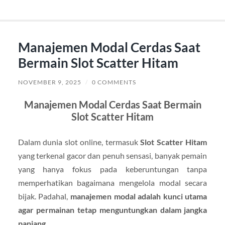
Manajemen Modal Cerdas Saat
Bermain Slot Scatter Hitam
NOVEMBER 9, 2025
/
0 COMMENTS
Manajemen Modal Cerdas Saat Bermain
Slot Scatter Hitam
Dalam dunia slot online, termasuk
Slot Scatter Hitam
yang terkenal gacor dan penuh sensasi, banyak pemain
yang hanya fokus pada keberuntungan tanpa
memperhatikan bagaimana mengelola modal secara
bijak. Padahal,
manajemen modal adalah kunci utama
agar permainan tetap menguntungkan dalam jangka
panjang
.