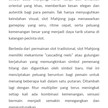
oriental yang khas, memberikan kesan elegan dan
autentik bagi para pemain. Tak hanya menyuguhkan
keindahan visual, slot Mahjong juga menawarkan
gameplay yang seru, ritme cepat, serta peluang
kemenangan besar yang menjadi daya tarik utama di
kalangan pecinta slot.
Berbeda dari permainan slot tradisional, slot Mahjong
memiliki mekanisme “cascading reels” atau gulungan
berjatuhan yang memungkinkan simbol pemenang
hilang dan digantikan oleh simbol baru. Hal ini
menciptakan peluang beruntun bagi pemain untuk
menang beberapa kali dalam satu putaran. Ditambah
lagi dengan fitur multiplier yang terus meningkat
setiap kali ada kombinasi kemenangan, sensasi
bermain menjadi semakin menegangkan dan
menguntungkan.