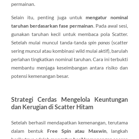
permainan.
Selain itu, penting juga untuk
mengatur nominal
taruhan berdasarkan fase permainan
. Pada awal sesi,
gunakan taruhan kecil untuk membaca pola Scatter.
Setelah mulai muncul tanda-tanda
spin panas
(scatter
sering muncul atau kombinasi wild mulai aktif), barulah
perlahan tingkatkan nominal taruhan. Cara ini terbukti
membantu menjaga keseimbangan antara risiko dan
potensi kemenangan besar.
Strategi Cerdas Mengelola Keuntungan
dan Kerugian di Scatter Hitam
Setelah berhasil mendapatkan kemenangan, terutama
dalam bentuk
Free Spin atau Maxwin
, langkah