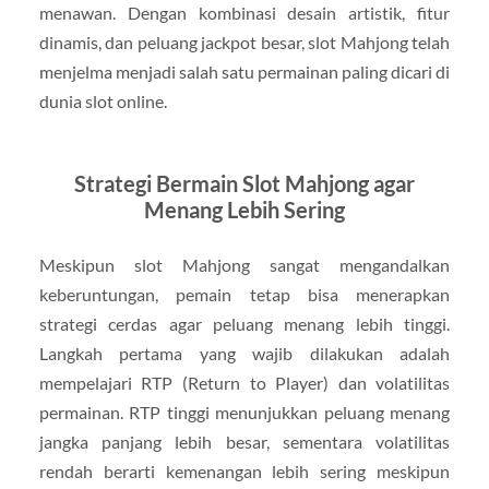
menawan. Dengan kombinasi desain artistik, fitur
dinamis, dan peluang jackpot besar, slot Mahjong telah
menjelma menjadi salah satu permainan paling dicari di
dunia slot online.
Strategi Bermain Slot Mahjong agar
Menang Lebih Sering
Meskipun slot Mahjong sangat mengandalkan
keberuntungan, pemain tetap bisa menerapkan
strategi cerdas agar peluang menang lebih tinggi.
Langkah pertama yang wajib dilakukan adalah
mempelajari RTP (Return to Player) dan volatilitas
permainan. RTP tinggi menunjukkan peluang menang
jangka panjang lebih besar, sementara volatilitas
rendah berarti kemenangan lebih sering meskipun