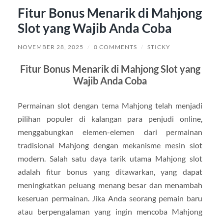
Fitur Bonus Menarik di Mahjong
Slot yang Wajib Anda Coba
NOVEMBER 28, 2025
/
0 COMMENTS
/
STICKY
Fitur Bonus Menarik di Mahjong Slot yang
Wajib Anda Coba
Permainan slot dengan tema Mahjong telah menjadi
pilihan populer di kalangan para penjudi online,
menggabungkan elemen-elemen dari permainan
tradisional Mahjong dengan mekanisme mesin slot
modern. Salah satu daya tarik utama Mahjong slot
adalah fitur bonus yang ditawarkan, yang dapat
meningkatkan peluang menang besar dan menambah
keseruan permainan. Jika Anda seorang pemain baru
atau berpengalaman yang ingin mencoba Mahjong