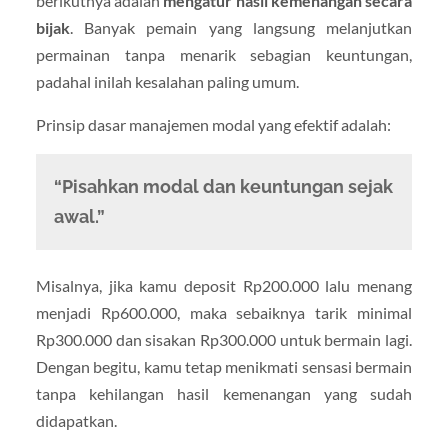
berikutnya adalah
mengatur hasil kemenangan secara
bijak
. Banyak pemain yang langsung melanjutkan
permainan tanpa menarik sebagian keuntungan,
padahal inilah kesalahan paling umum.
Prinsip dasar manajemen modal yang efektif adalah:
“Pisahkan modal dan keuntungan sejak
awal.”
Misalnya, jika kamu deposit Rp200.000 lalu menang
menjadi Rp600.000, maka sebaiknya tarik minimal
Rp300.000 dan sisakan Rp300.000 untuk bermain lagi.
Dengan begitu, kamu tetap menikmati sensasi bermain
tanpa kehilangan hasil kemenangan yang sudah
didapatkan.