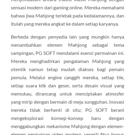
sensasi modern dari gaming online. Mereka memahami
bahwa jiwa Mahjong terletak pada kedalamannya, dan
itulah yang mereka angkat ke dalam setiap karyanya.
Berbeda dengan penyedia lain yang mungkin hanya
menambahkan elemen Mahjong sebagai tema
sampingan, PG SOFT mendalami esensi permainan ini.
Mereka menghadirkan pengalaman Mahjong yang
otentik namun tetap mudah diakses bagi pemain
pemula. Melalui engine canggih mereka, setiap tile,
setiap suara klik dan geser, serta desain visual yang
memukau, dirancang untuk menciptakan atmosfer
yang mirip dengan bermain di meja sungguhan. Inovasi
mereka tidak berhenti di situ; PG SOFT berani
mengeksplorasi konsep-konsep baru dengan
menggabungkan mekanisme Mahjong dengan elemen-
elemen permainan video modern, seperti fitur bonus