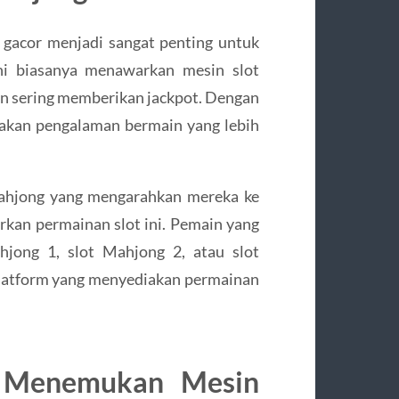
 gacor menjadi sangat penting untuk
ini biasanya menawarkan mesin slot
an sering memberikan jackpot. Dengan
sakan pengalaman bermain yang lebih
Mahjong yang mengarahkan mereka ke
arkan permainan slot ini. Pemain yang
jong 1, slot Mahjong 2, atau slot
atform yang menyediakan permainan
: Menemukan Mesin