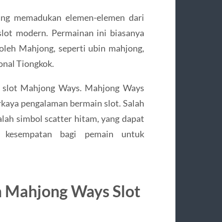
yang memadukan elemen-elemen dari
lot modern. Permainan ini biasanya
oleh Mahjong, seperti ubin mahjong,
onal Tiongkok.
ah slot Mahjong Ways. Mahjong Ways
kaya pengalaman bermain slot. Salah
alah simbol scatter hitam, yang dapat
 kesempatan bagi pemain untuk
m Mahjong Ways Slot