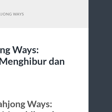
HJONG WAYS
ng Ways:
 Menghibur dan
ahjong Ways: