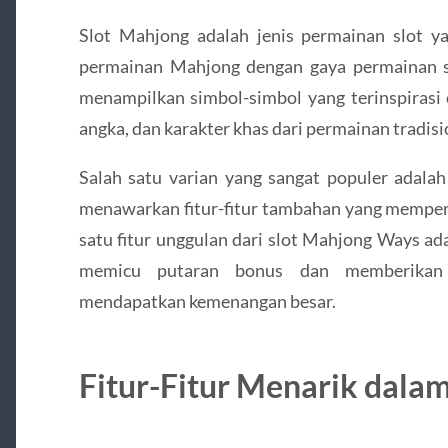
Slot Mahjong adalah jenis permainan slot 
permainan Mahjong dengan gaya permainan s
menampilkan simbol-simbol yang terinspirasi 
angka, dan karakter khas dari permainan tradisi
Salah satu varian yang sangat populer adal
menawarkan fitur-fitur tambahan yang memper
satu fitur unggulan dari slot Mahjong Ways ad
memicu putaran bonus dan memberikan
mendapatkan kemenangan besar.
Fitur-Fitur Menarik dala