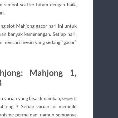
simbol scatter hitam dengan baik,
an.
ng slot Mahjong gacor hari ini untuk
an banyak kemenangan. Setiap hari,
an mencari mesin yang sedang “gacor”
hjong: Mahjong 1,
3
a varian yang bisa dimainkan, seperti
hjong 3. Setiap varian ini memiliki
ekanisme permainan, namun semuanya