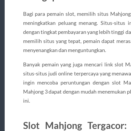
Bagi para pemain slot, memilih situs Mahjong
meningkatkan peluang menang. Situs-situs 
dengan tingkat pembayaran yang lebih tinggi d
memilih situs yang tepat, pemain dapat mera
menyenangkan dan menguntungkan.
Banyak pemain yang juga mencari link slot 
situs-situs judi online terpercaya yang menaw
ingin mencoba peruntungan dengan slot Mah
Mahjong 3 dapat dengan mudah menemukan pl
ini.
Slot Mahjong Tergacor