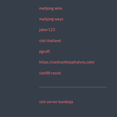
mahjong wins
mahjong ways
joker123
slot thailand
pgsoft
https://santoshhospitalvns.com/
slot88 resmi
slot server kamboja