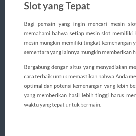
Slot yang Tepat
Bagi pemain yang ingin mencari mesin slo
memahami bahwa setiap mesin slot memiliki k
mesin mungkin memiliki tingkat kemenangan ya
sementara yang lainnya mungkin memberikan had
Bergabung dengan situs yang menyediakan mes
cara terbaik untuk memastikan bahwa Anda m
optimal dan potensi kemenangan yang lebih be
yang memberikan hasil lebih tinggi harus me
waktu yang tepat untuk bermain.