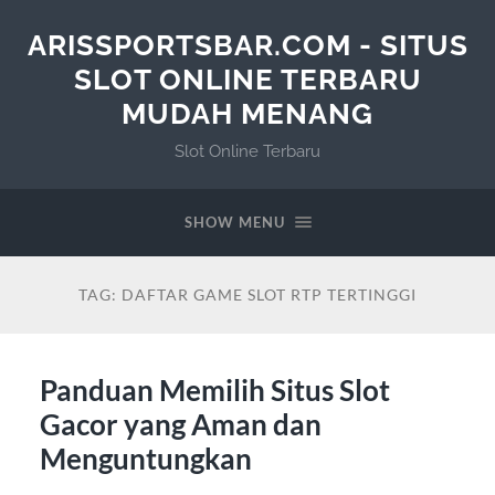
ARISSPORTSBAR.COM - SITUS
SLOT ONLINE TERBARU
MUDAH MENANG
Slot Online Terbaru
SHOW MENU
TAG:
DAFTAR GAME SLOT RTP TERTINGGI
Panduan Memilih Situs Slot
Gacor yang Aman dan
Menguntungkan