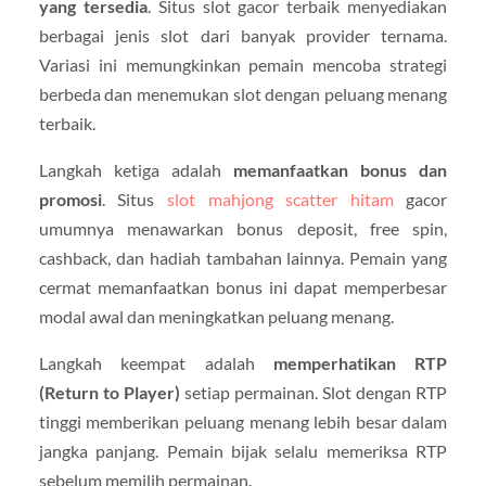
yang tersedia
. Situs slot gacor terbaik menyediakan
berbagai jenis slot dari banyak provider ternama.
Variasi ini memungkinkan pemain mencoba strategi
berbeda dan menemukan slot dengan peluang menang
terbaik.
Langkah ketiga adalah
memanfaatkan bonus dan
promosi
. Situs
slot mahjong scatter hitam
gacor
umumnya menawarkan bonus deposit, free spin,
cashback, dan hadiah tambahan lainnya. Pemain yang
cermat memanfaatkan bonus ini dapat memperbesar
modal awal dan meningkatkan peluang menang.
Langkah keempat adalah
memperhatikan RTP
(Return to Player)
setiap permainan. Slot dengan RTP
tinggi memberikan peluang menang lebih besar dalam
jangka panjang. Pemain bijak selalu memeriksa RTP
sebelum memilih permainan.